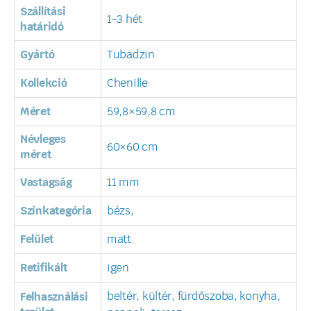
Szállítási
1-3 hét
határidó
Gyártó
Tubadzin
Kollekció
Chenille
Méret
59,8×59,8 cm
Névleges
60×60 cm
méret
Vastagság
11 mm
Színkategória
bézs,
Felület
matt
Retifikált
igen
beltér, kültér, fürdőszoba, konyha,
Felhasználási