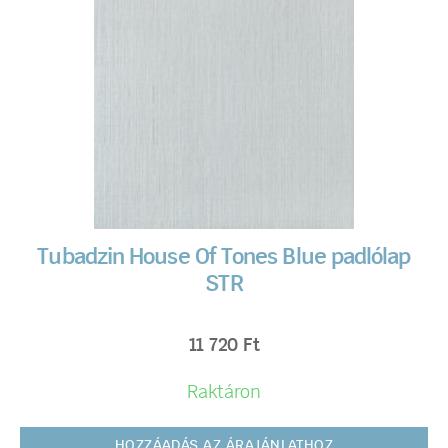
Tubadzin House Of Tones Blue padlólap
STR
11 720
Ft
Raktáron
HOZZÁADÁS AZ ÁRAJÁNLATHOZ