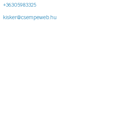
+36305983325
kisker@csempeweb.hu