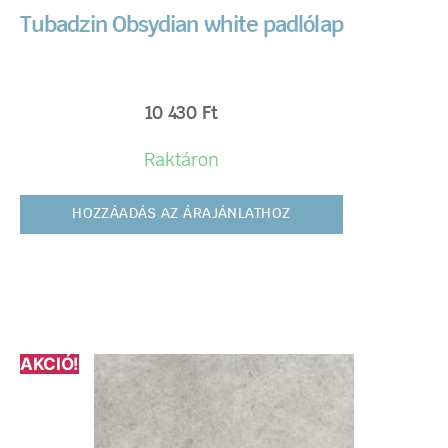
Tubadzin Obsydian white padlólap
10 430
Ft
Raktáron
HOZZÁADÁS AZ ÁRAJÁNLATHOZ
AKCIÓ!