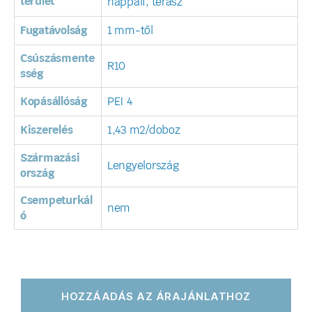
terület
nappali, terasz
Fugatávolság
1 mm-től
Csúszásmente
R10
sség
Kopásállóság
PEI 4
Kiszerelés
1,43 m2/doboz
Származási
Lengyelország
ország
Csempeturkál
nem
ó
HOZZÁADÁS AZ ÁRAJÁNLATHOZ