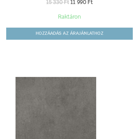
15 330
Ft
11 990
Ft
Raktáron
HOZZÁADÁS AZ ÁRAJÁNLATHOZ