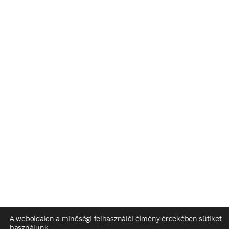
A weboldalon a minőségi felhasználói élmény érdekében sütiket
használunk.