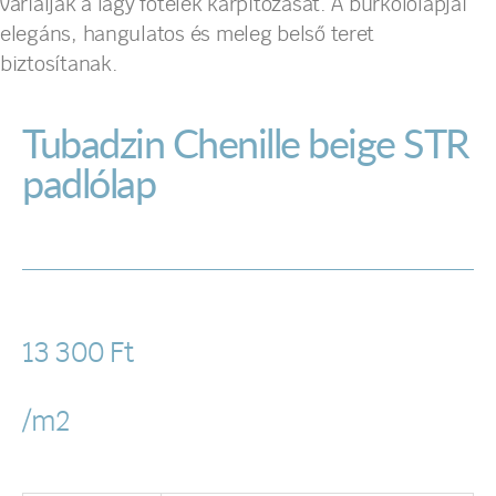
variálják a lágy fotelek kárpitozását. A burkolólapjai
elegáns, hangulatos és meleg belső teret
biztosítanak.
Tubadzin Chenille beige STR
padlólap
13 300
Ft
/m2