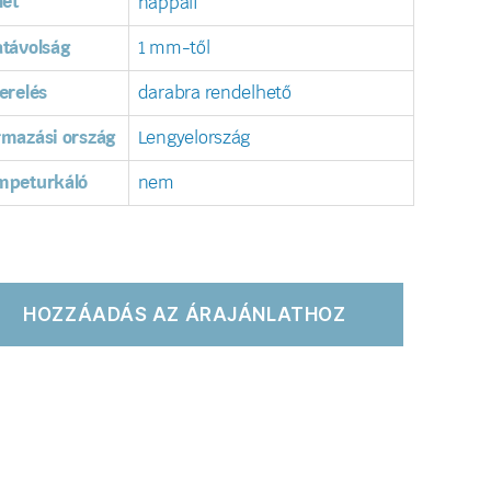
let
nappali
távolság
1 mm-től
erelés
darabra rendelhető
rmazási ország
Lengyelország
mpeturkáló
nem
HOZZÁADÁS AZ ÁRAJÁNLATHOZ