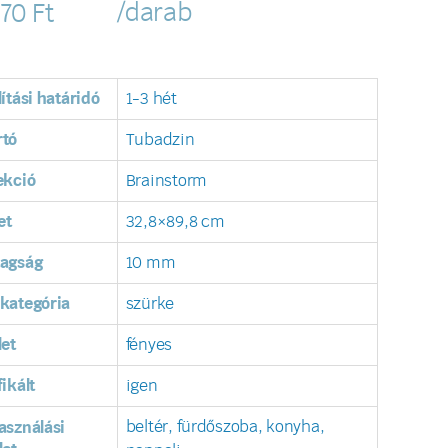
/darab
770
Ft
lítási határidó
1-3 hét
rtó
Tubadzin
ekció
Brainstorm
et
32,8×89,8 cm
tagság
10 mm
kategória
szürke
let
fényes
fikált
igen
beltér, fürdőszoba, konyha,
asználási