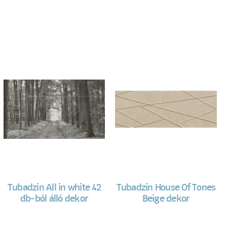
Tubadzin All in white 42
Tubadzin House Of Tones
db-ból álló dekor
Beige dekor