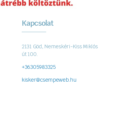
Kapcsolat
2131 Göd, Nemeskéri-Kiss Miklós
út 100.
+36305983325
kisker@csempeweb.hu