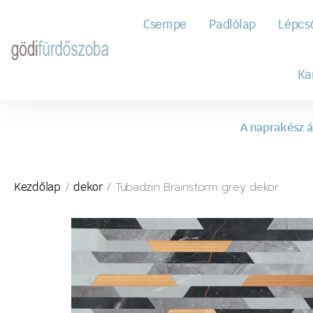
Csempe
Padlólap
Lépcs
Ka
A naprakész á
/
/ Tubadzin Brainstorm grey dekor
Kezdőlap
dekor