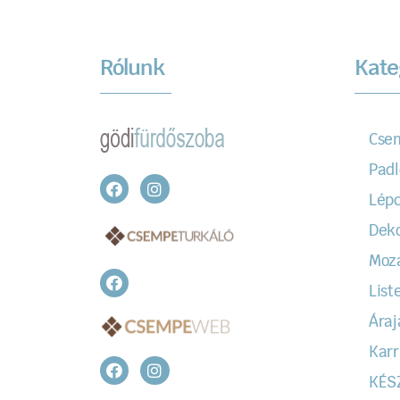
Rólunk
Kate
Cse
Padl
Lépc
Dek
Moz
Liste
Áraj
Karr
KÉS