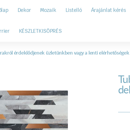
őlap
Dekor
Mozaik
Listelló
Árajánlat kérés
rrier
KÉSZLETKISÖPRÉS
rakról érdeklődjenek üzletünkben vagy a lenti elérhetőségek
Tu
de