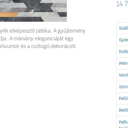
14 
Szál
nyék elképesztő játéka. A gyűjtemény
adja. A márvány eleganciáját egy
Gyá
tívumot és a csillogó dekorációt.
Koll
Mér
Vas
Szín
Felü
Reti
Felh