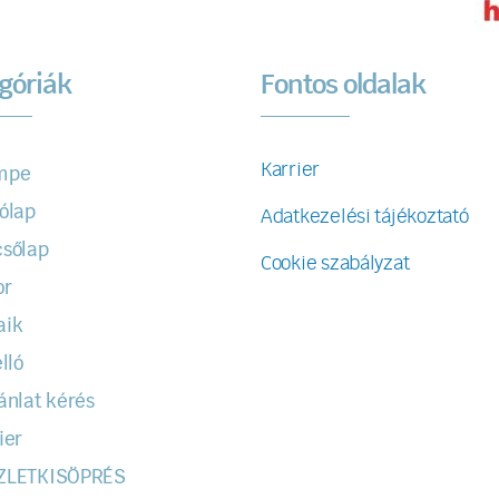
góriák
Fontos oldalak
Karrier
mpe
ólap
Adatkezelési tájékoztató
sőlap
Cookie szabályzat
or
aik
lló
ánlat kérés
ier
ZLETKISÖPRÉS