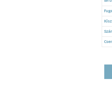
terü
Fuga
Kisz
Szá
Cse