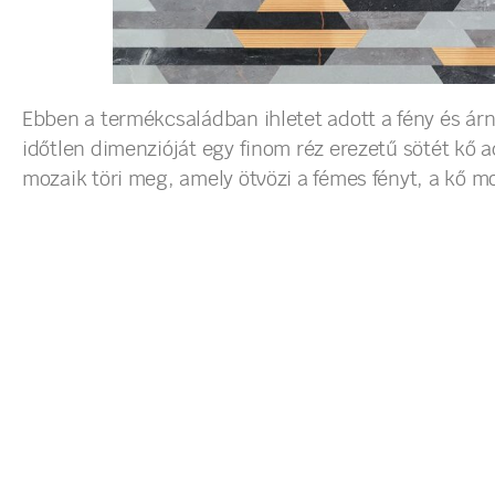
Ebben a termékcsaládban ihletet adott a fény és ár
időtlen dimenzióját egy finom réz erezetű sötét kő 
mozaik töri meg, amely ötvözi a fémes fényt, a kő mo