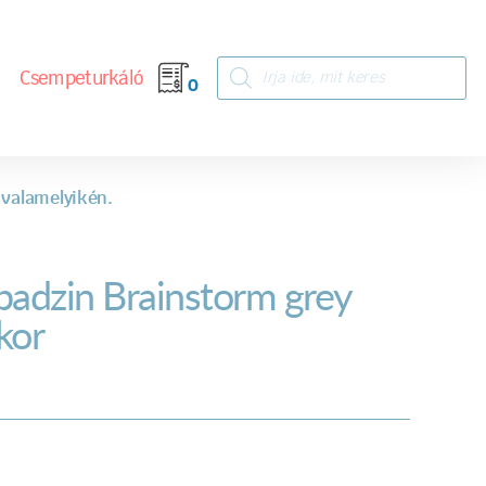
Csempeturkáló
0
 valamelyikén.
badzin Brainstorm grey
kor