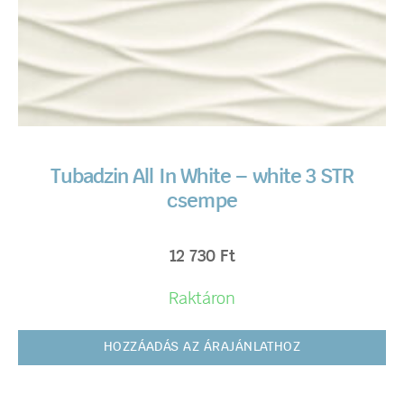
Tubadzin All In White – white 3 STR
csempe
12 730
Ft
Raktáron
HOZZÁADÁS AZ ÁRAJÁNLATHOZ