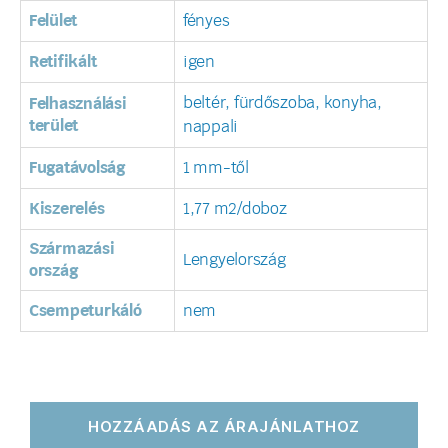
Felület
fényes
Retifikált
igen
beltér, fürdőszoba, konyha,
Felhasználási
terület
nappali
Fugatávolság
1 mm-től
Kiszerelés
1,77 m2/doboz
Származási
Lengyelország
ország
Csempeturkáló
nem
HOZZÁADÁS AZ ÁRAJÁNLATHOZ