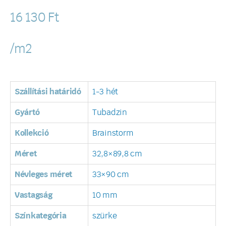
16 130
Ft
/m2
Szállítási határidó
1-3 hét
Gyártó
Tubadzin
Kollekció
Brainstorm
Méret
32,8×89,8 cm
Névleges méret
33×90 cm
Vastagság
10 mm
Színkategória
szürke