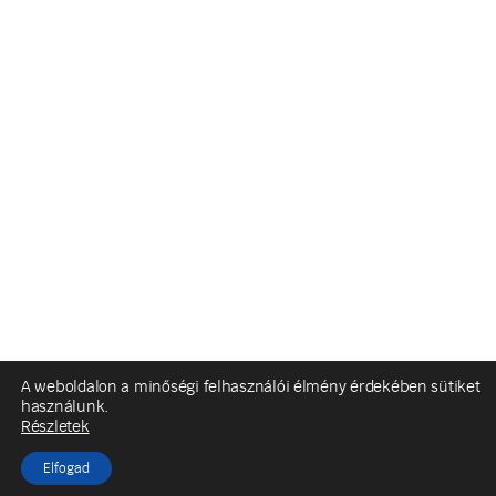
A weboldalon a minőségi felhasználói élmény érdekében sütiket
használunk.
Részletek
Elfogad