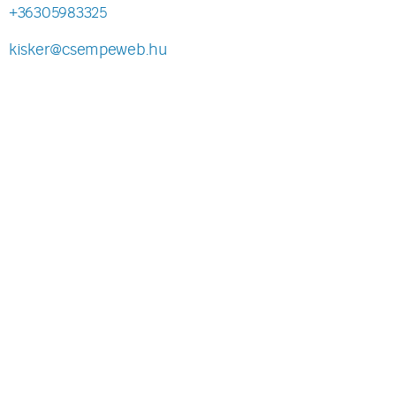
+36305983325
kisker@csempeweb.hu