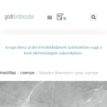
0
A naprakész árakról érdeklődjenek üzletünkben vagy a
lenti elérhetőségek valamelyikén.
/
/ Tubadzin Brainstorm grey csempe
Kezdőlap
csempe