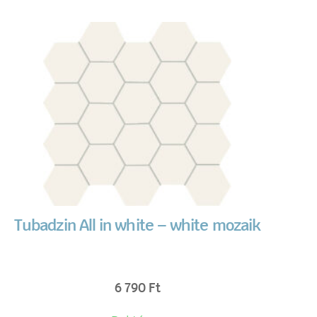
Tubadzin All in white – white mozaik
6 790
Ft