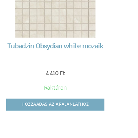
Tubadzin Obsydian white mozaik
4 410
Ft
Raktáron
HOZZÁADÁS AZ ÁRAJÁNLATHOZ