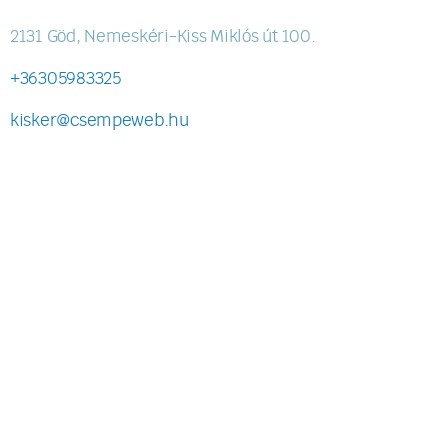
2131 Göd, Nemeskéri-Kiss Miklós út 100.
+36305983325
kisker@csempeweb.hu