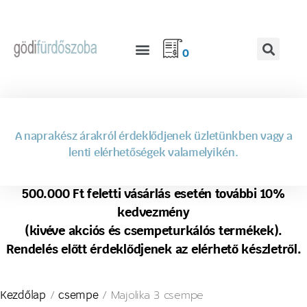
0
A naprakész árakról érdeklődjenek üzletünkben vagy a
lenti elérhetőségek valamelyikén.
500.000 Ft feletti vásárlás esetén további 10%
kedvezmény
(kivéve akciós és csempeturkálós termékek).
Rendelés előtt érdeklődjenek az elérhető készletről.
/
/ Majolika 3 csempe
Kezdőlap
csempe