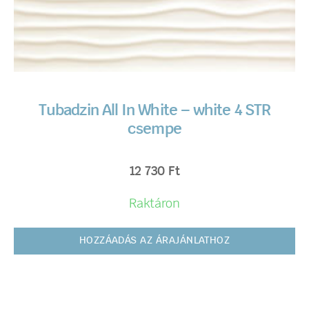
Tubadzin All In White – white 4 STR
csempe
12 730
Ft
Raktáron
HOZZÁADÁS AZ ÁRAJÁNLATHOZ