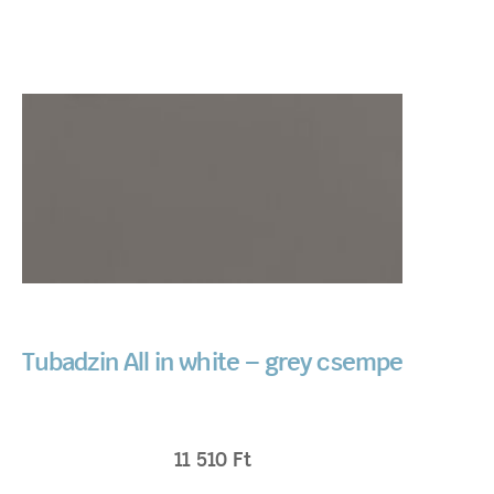
Tubadzin All in white – grey csempe
11 510
Ft