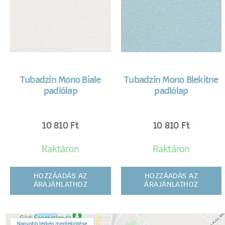
Tubadzin Mono Biale
Tubadzin Mono Blekitne
padlólap
padlólap
10 810
Ft
10 810
Ft
Raktáron
Raktáron
HOZZÁADÁS AZ
HOZZÁADÁS AZ
ÁRAJÁNLATHOZ
ÁRAJÁNLATHOZ