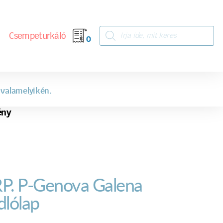
Csempeturkáló
0
 valamelyikén.
ény
P. P-Genova Galena
dlólap