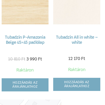
Tubadzin P-Amazonia
Tubadzin All in white –
Beige 45×45 padlólap
white
12 170
Ft
10 810
Ft
3 990
Ft
Raktáron
Raktáron
HOZZÁADÁS AZ
HOZZÁADÁS AZ
ÁRAJÁNLATHOZ
ÁRAJÁNLATHOZ