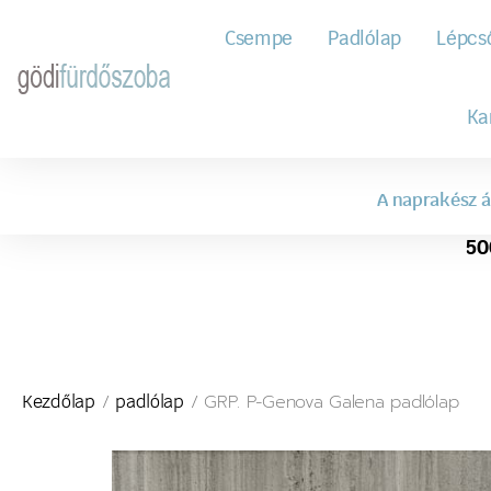
Csempe
Padlólap
Lépcs
Ka
A naprakész á
50
/
/ GRP. P-Genova Galena padlólap
Kezdőlap
padlólap