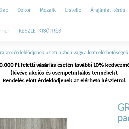
őlap
Dekor
Mozaik
Listelló
Árajánlat kérés
rrier
KÉSZLETKISÖPRÉS
rakról érdeklődjenek üzletünkben vagy a lenti elérhetőségek
0.000 Ft feletti vásárlás esetén további 10% kedvezm
(kivéve akciós és csempeturkálós termékek).
Rendelés előtt érdeklődjenek az elérhető készletről.
GR
pa