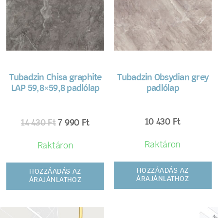
Tubadzin Chisa graphite
Tubadzin Obsydian grey
LAP 59,8×59,8 padlólap
padlólap
10 430
Ft
14 430
Ft
7 990
Ft
Raktáron
Raktáron
HOZZÁADÁS AZ
HOZZÁADÁS AZ
ÁRAJÁNLATHOZ
ÁRAJÁNLATHOZ