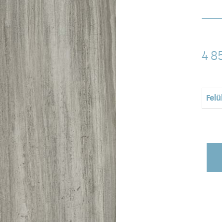
4 8
Felü