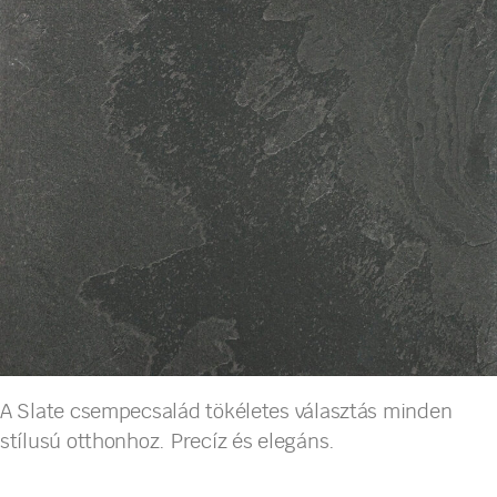
A Slate csempecsalád tökéletes választás minden
stílusú otthonhoz. Precíz és elegáns.