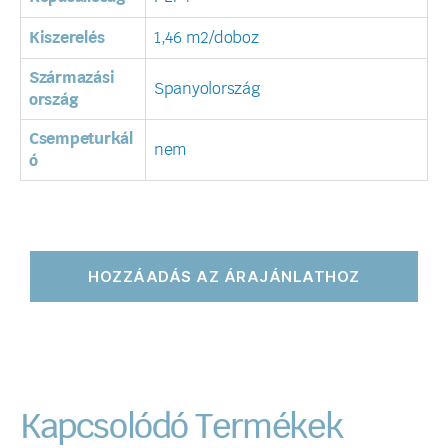
Kiszerelés
1,46 m2/doboz
Származási
Spanyolország
ország
Csempeturkál
nem
ó
HOZZÁADÁS AZ ÁRAJÁNLATHOZ
Kapcsolódó Termékek