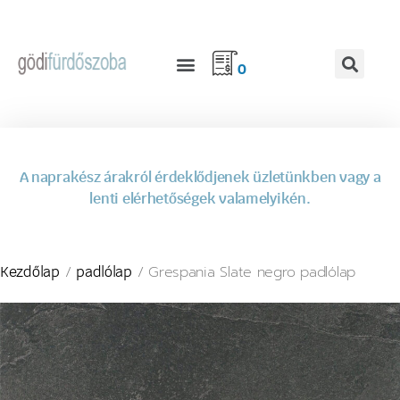
0
A naprakész árakról érdeklődjenek üzletünkben vagy a
lenti elérhetőségek valamelyikén.
/
/ Grespania Slate negro padlólap
Kezdőlap
padlólap