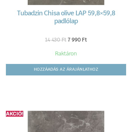
Tubadzin Chisa olive LAP 59,8×59,8
padlólap
14 430
Ft
7 990
Ft
Raktáron
HOZZÁADÁS AZ ÁRAJÁNLATHOZ
AKCIÓ!