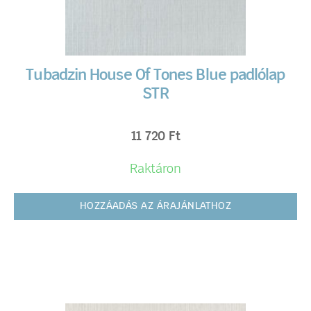
Tubadzin House Of Tones Blue padlólap
STR
11 720
Ft
Raktáron
HOZZÁADÁS AZ ÁRAJÁNLATHOZ