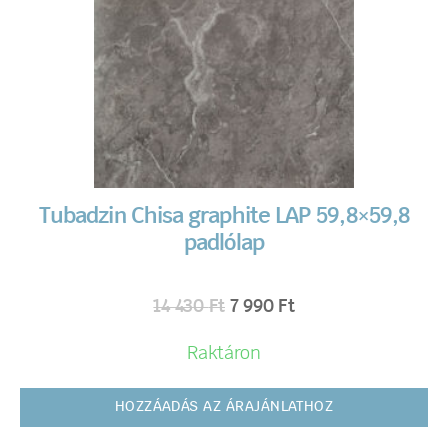
Tubadzin Chisa graphite LAP 59,8×59,8
padlólap
14 430
Ft
7 990
Ft
Raktáron
HOZZÁADÁS AZ ÁRAJÁNLATHOZ