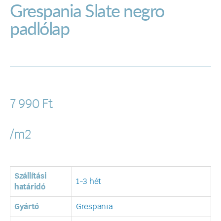
Grespania Slate negro
padlólap
7 990
Ft
/m2
Szállítási
1-3 hét
határidó
Gyártó
Grespania