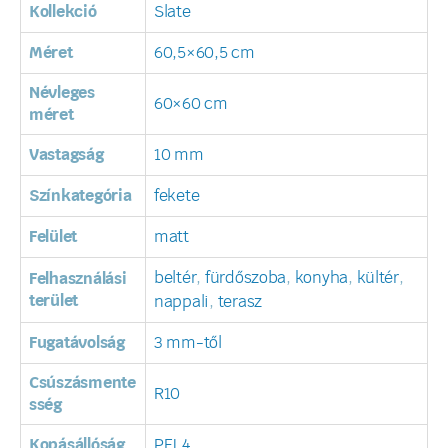
Kollekció
Slate
Méret
60,5×60,5 cm
Névleges
60×60 cm
méret
Vastagság
10 mm
Színkategória
fekete
Felület
matt
beltér
,
fürdőszoba
,
konyha
,
kültér
,
Felhasználási
terület
nappali
,
terasz
Fugatávolság
3 mm-től
Csúszásmente
R10
sség
Kopásállóság
PEI 4