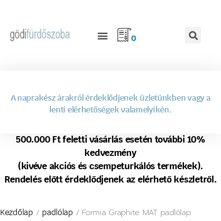
0
A naprakész árakról érdeklődjenek üzletünkben vagy a
lenti elérhetőségek valamelyikén.
500.000 Ft feletti vásárlás esetén további 10%
kedvezmény
(kivéve akciós és csempeturkálós termékek).
Rendelés előtt érdeklődjenek az elérhető készletről.
/
/ Formia Graphite MAT padlólap
Kezdőlap
padlólap