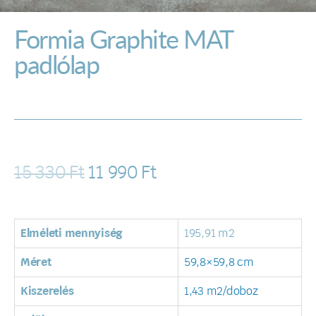
Formia Graphite MAT
padlólap
15 330
Ft
11 990
Ft
Elméleti mennyiség
195,91 m2
Méret
59,8×59,8 cm
Kiszerelés
1,43 m2/doboz