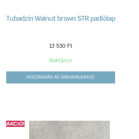
Tubadzin Walnut brown STR padlólap
13 530
Ft
Raktáron
HOZZÁADÁS AZ ÁRAJÁNLATHOZ
AKCIÓ!