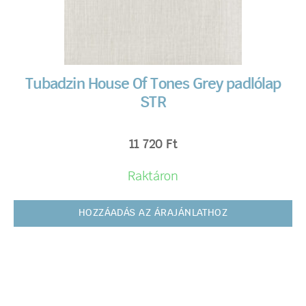
Tubadzin House Of Tones Grey padlólap
STR
11 720
Ft
Raktáron
HOZZÁADÁS AZ ÁRAJÁNLATHOZ