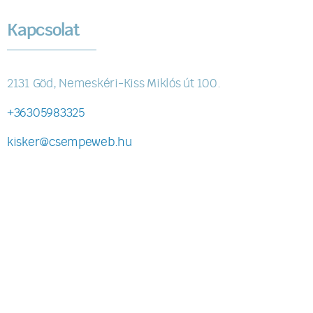
Kapcsolat
2131 Göd, Nemeskéri-Kiss Miklós út 100.
+36305983325
kisker@csempeweb.hu