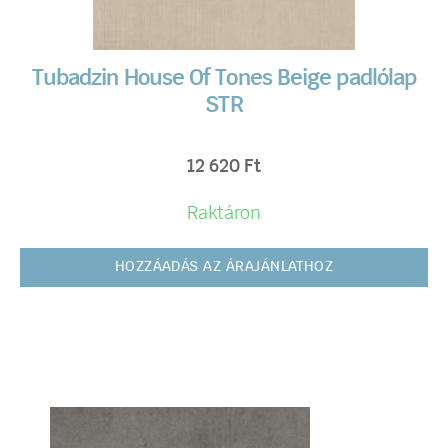
Tubadzin House Of Tones Beige padlólap
STR
12 620
Ft
Raktáron
HOZZÁADÁS AZ ÁRAJÁNLATHOZ