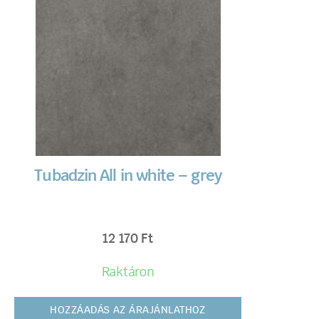
Tubadzin All in white – grey
12 170
Ft
Raktáron
HOZZÁADÁS AZ ÁRAJÁNLATHOZ