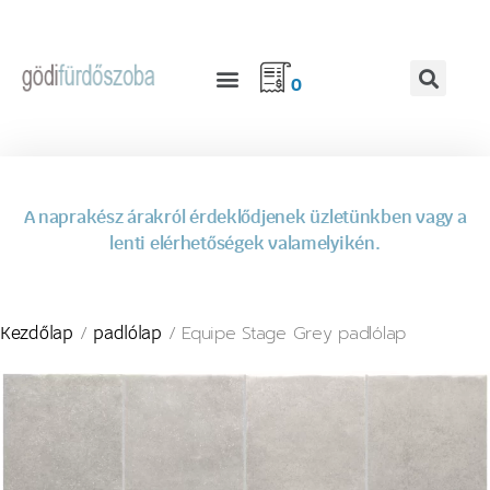
0
A naprakész árakról érdeklődjenek üzletünkben vagy a
lenti elérhetőségek valamelyikén.
/
/ Equipe Stage Grey padlólap
Kezdőlap
padlólap