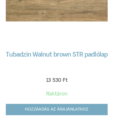
Tubadzin Walnut brown STR padlólap
13 530
Ft
Raktáron
HOZZÁADÁS AZ ÁRAJÁNLATHOZ