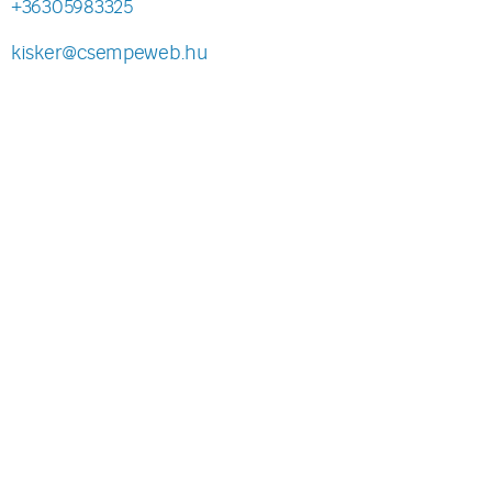
+36305983325
kisker@csempeweb.hu