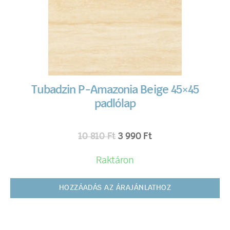
Tubadzin P-Amazonia Beige 45×45
padlólap
10 810
Ft
3 990
Ft
Raktáron
HOZZÁADÁS AZ ÁRAJÁNLATHOZ