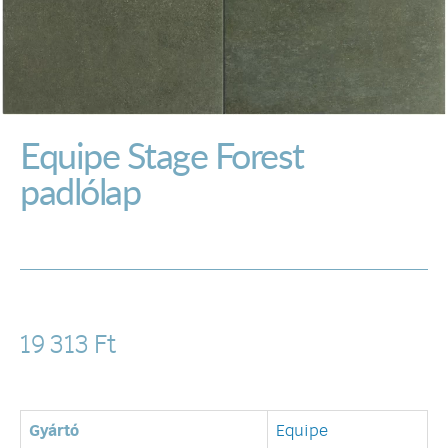
Equipe Stage Forest
padlólap
19 313
Ft
Gyártó
Equipe