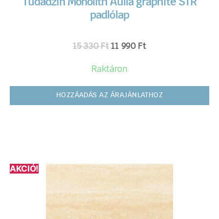
Tudadzin Monolith Aulla graphite STR
padlólap
15 330
Ft
11 990
Ft
Raktáron
HOZZÁADÁS AZ ÁRAJÁNLATHOZ
AKCIÓ!