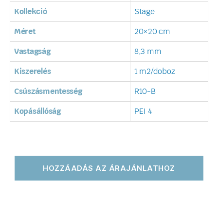
Kollekció
Stage
Méret
20×20 cm
Vastagság
8,3 mm
Kiszerelés
1 m2/doboz
Csúszásmentesség
R10-B
Kopásállóság
PEI 4
HOZZÁADÁS AZ ÁRAJÁNLATHOZ