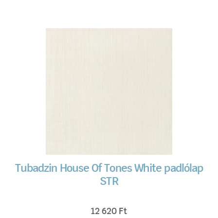
Tubadzin House Of Tones White padlólap
STR
12 620
Ft