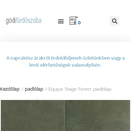
0
A naprakész árakról érdeklődjenek üzletünkben vagy a
lenti elérhetőségek valamelyikén.
/
/ Equipe Stage Forest padlólap
Kezdőlap
padlólap