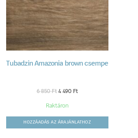
Tubadzin Amazonia brown csempe
6 850
Ft
4 490
Ft
Raktáron
HOZZÁADÁS AZ ÁRAJÁNLATHOZ