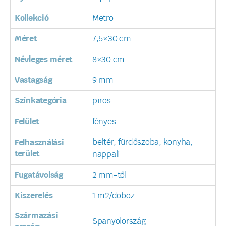
Kollekció
Metro
Méret
7,5×30 cm
Névleges méret
8×30 cm
Vastagság
9 mm
Színkategória
piros
Felület
fényes
beltér, fürdőszoba, konyha,
Felhasználási
terület
nappali
Fugatávolság
2 mm-től
Kiszerelés
1 m2/doboz
Származási
Spanyolország