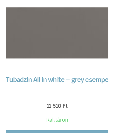
Tubadzin All in white – grey csempe
11 510
Ft
Raktáron