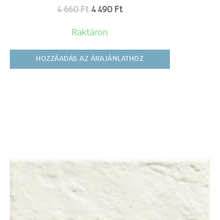
4 660
Ft
4 490
Ft
Raktáron
HOZZÁADÁS AZ ÁRAJÁNLATHOZ