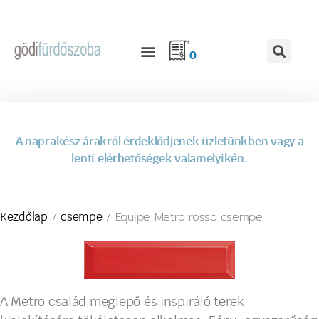
0
A naprakész árakról érdeklődjenek üzletünkben vagy a
lenti elérhetőségek valamelyikén.
/
/ Equipe Metro rosso csempe
Kezdőlap
csempe
A Metro család meglepő és inspiráló terek