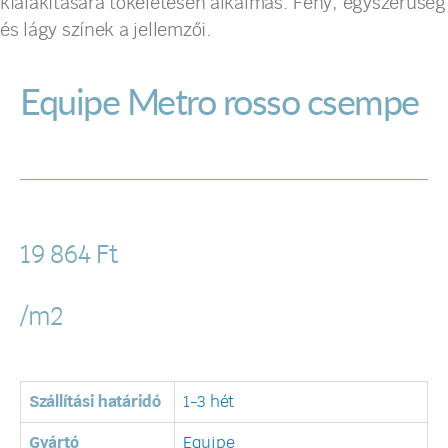
kialakítására tökéletesen alkalmas. Fény, egyszerűség
és lágy színek a jellemzői.
Equipe Metro rosso csempe
19 864
Ft
/m2
Szállítási határidó
1-3 hét
Gyártó
Equipe