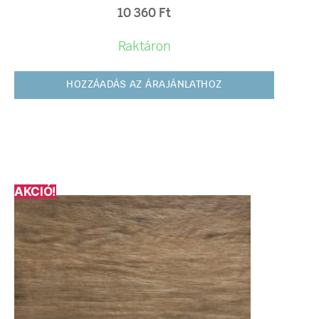
10 360
Ft
Raktáron
HOZZÁADÁS AZ ÁRAJÁNLATHOZ
AKCIÓ!