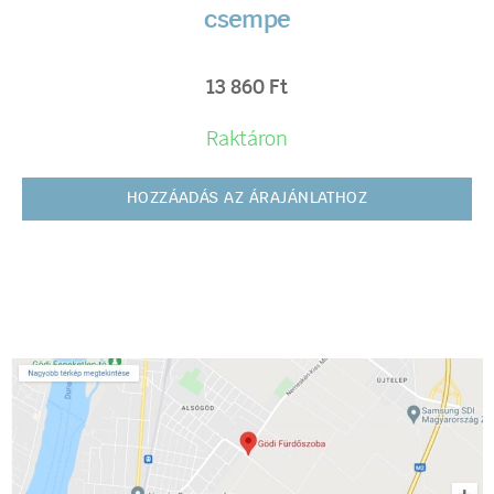
csempe
13 860
Ft
Raktáron
HOZZÁADÁS AZ ÁRAJÁNLATHOZ