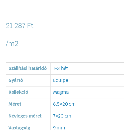
21 287
Ft
/m2
Szállítási határidó
1-3 hét
Gyártó
Equipe
Kollekció
Magma
Méret
6,5×20 cm
Névleges méret
7×20 cm
Vastagság
9 mm