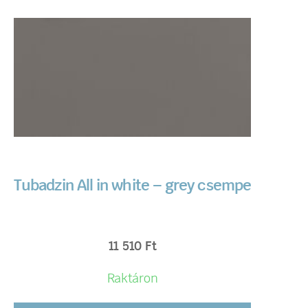
Tubadzin All in white – grey csempe
11 510
Ft
Raktáron