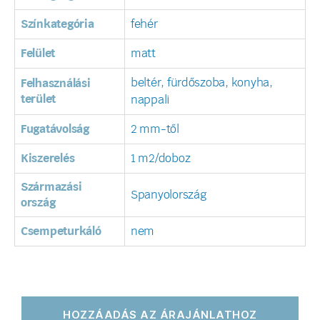
Színkategória
fehér
Felület
matt
beltér, fürdőszoba, konyha,
Felhasználási
terület
nappali
Fugatávolság
2 mm-től
Kiszerelés
1 m2/doboz
Származási
Spanyolország
ország
Csempeturkáló
nem
HOZZÁADÁS AZ ÁRAJÁNLATHOZ