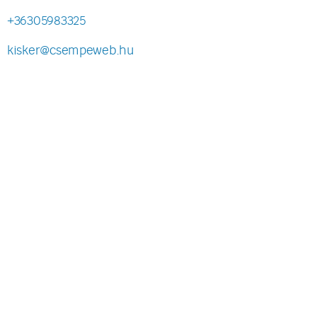
+36305983325
kisker@csempeweb.hu