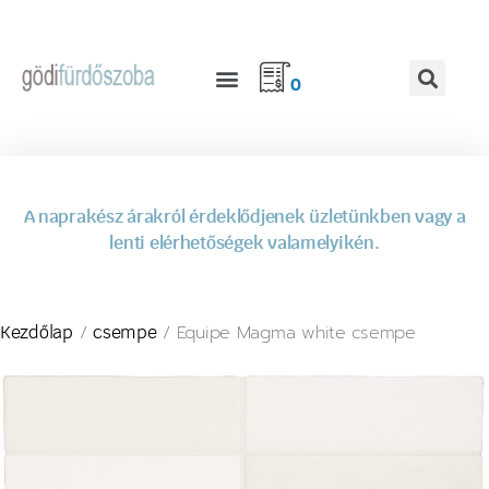
0
A naprakész árakról érdeklődjenek üzletünkben vagy a
lenti elérhetőségek valamelyikén.
/
/ Equipe Magma white csempe
Kezdőlap
csempe