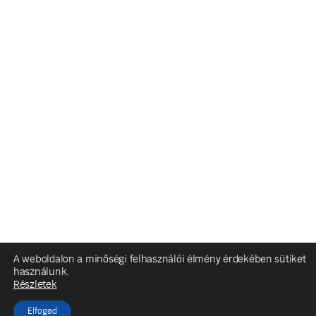
A weboldalon a minőségi felhasználói élmény érdekében sütiket
használunk.
Részletek
Elfogad