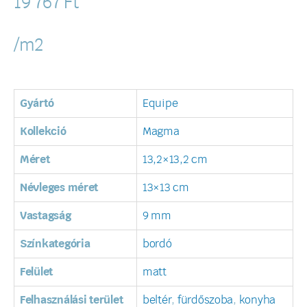
19 767
Ft
/m2
Gyártó
Equipe
Kollekció
Magma
Méret
13,2×13,2 cm
Névleges méret
13×13 cm
Vastagság
9 mm
Színkategória
bordó
Felület
matt
Felhasználási terület
beltér
,
fürdőszoba
,
konyha