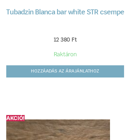
Tubadzin Blanca bar white STR csempe
12 380
Ft
Raktáron
HOZZÁADÁS AZ ÁRAJÁNLATHOZ
AKCIÓ!