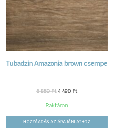
Tubadzin Amazonia brown csempe
6 850
Ft
4 490
Ft
Raktáron
HOZZÁADÁS AZ ÁRAJÁNLATHOZ