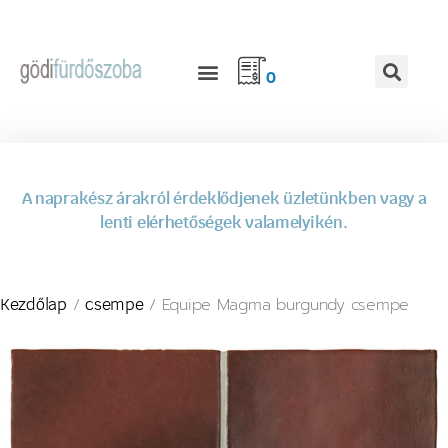
0
A naprakész árakról érdeklődjenek üzletünkben vagy a
lenti elérhetőségek valamelyikén.
/
/ Equipe Magma burgundy csempe
Kezdőlap
csempe