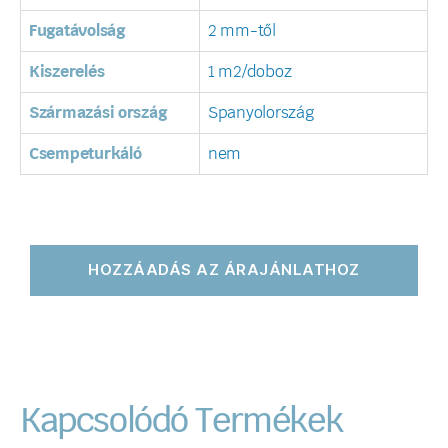
Fugatávolság
2 mm-től
Kiszerelés
1 m2/doboz
Származási ország
Spanyolország
Csempeturkáló
nem
HOZZÁADÁS AZ ÁRAJÁNLATHOZ
Kapcsolódó Termékek