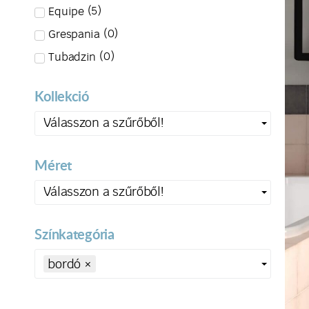
(
5
)
Equipe
(
0
)
Grespania
(
0
)
Tubadzin
Kollekció
Válasszon a szűrőből!
Méret
Válasszon a szűrőből!
Színkategória
bordó
×