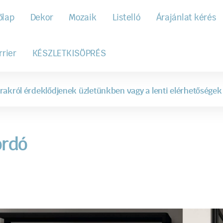
őlap
Dekor
Mozaik
Listelló
Árajánlat kérés
rrier
KÉSZLETKISÖPRÉS
rakról érdeklődjenek üzletünkben vagy a lenti elérhetőségek
ordó