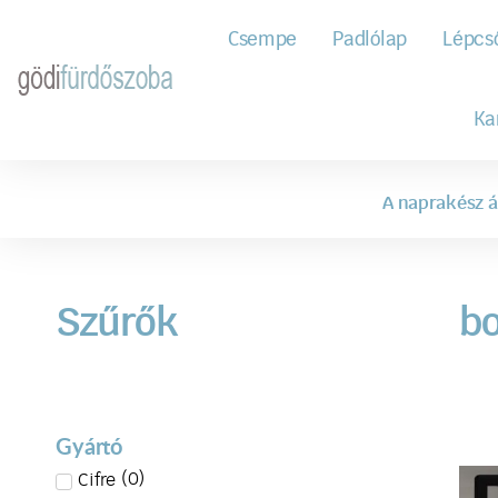
Csempe
Padlólap
Lépcs
Ka
A naprakész á
Szűrők
b
Gyártó
(
0
)
Cifre