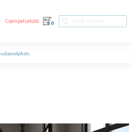
Csempeturkáló
0
 valamelyikén.