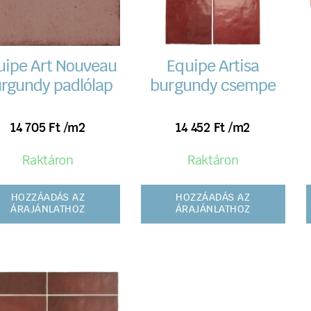
uipe Art Nouveau
Equipe Artisa
rgundy padlólap
burgundy csempe
14 705
Ft
/m2
14 452
Ft
/m2
Raktáron
Raktáron
HOZZÁADÁS AZ
HOZZÁADÁS AZ
ÁRAJÁNLATHOZ
ÁRAJÁNLATHOZ