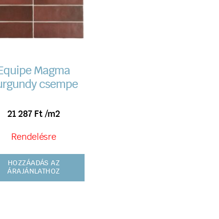
Equipe Magma
urgundy csempe
21 287
Ft
/m2
Rendelésre
HOZZÁADÁS AZ
ÁRAJÁNLATHOZ