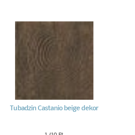
Tubadzin Castanio beige dekor