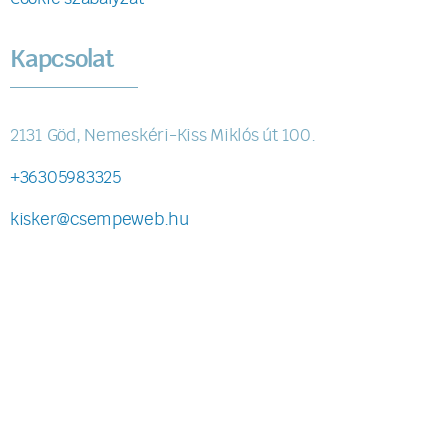
Kapcsolat
2131 Göd, Nemeskéri-Kiss Miklós út 100.
+36305983325
kisker@csempeweb.hu