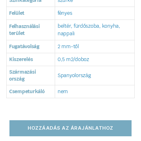
Színkategória
szürke
Felület
fényes
beltér, fürdőszoba, konyha,
Felhasználási
terület
nappali
Fugatávolság
2 mm-től
Kiszerelés
0,5 m2/doboz
Származási
Spanyolország
ország
Csempeturkáló
nem
HOZZÁADÁS AZ ÁRAJÁNLATHOZ