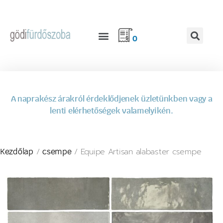
0
A naprakész árakról érdeklődjenek üzletünkben vagy a
lenti elérhetőségek valamelyikén.
/
/ Equipe Artisan alabaster csempe
Kezdőlap
csempe