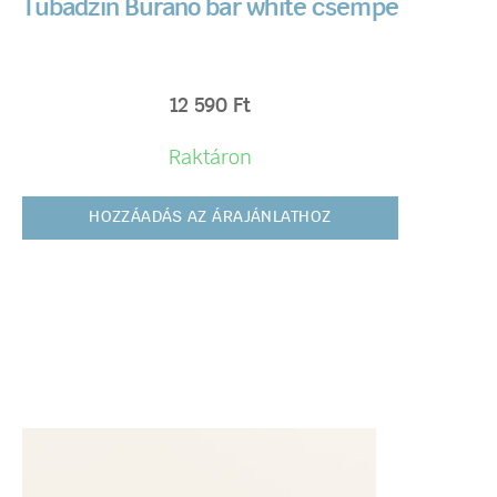
Tubadzin Burano bar white csempe
12 590
Ft
Raktáron
HOZZÁADÁS AZ ÁRAJÁNLATHOZ