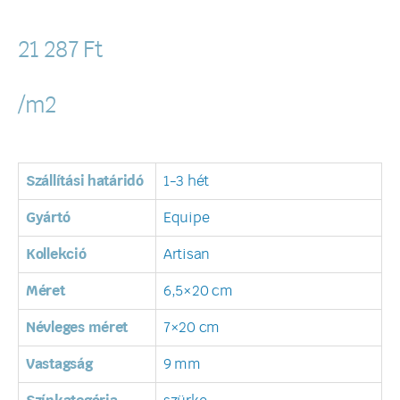
21 287
Ft
/m2
Szállítási határidó
1-3 hét
Gyártó
Equipe
Kollekció
Artisan
Méret
6,5×20 cm
Névleges méret
7×20 cm
Vastagság
9 mm