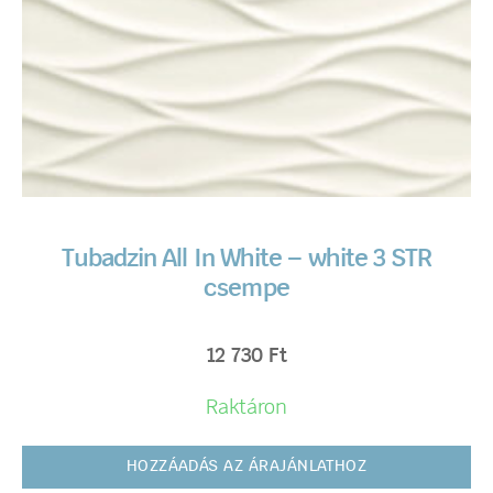
Tubadzin All In White – white 3 STR
csempe
12 730
Ft
Raktáron
HOZZÁADÁS AZ ÁRAJÁNLATHOZ