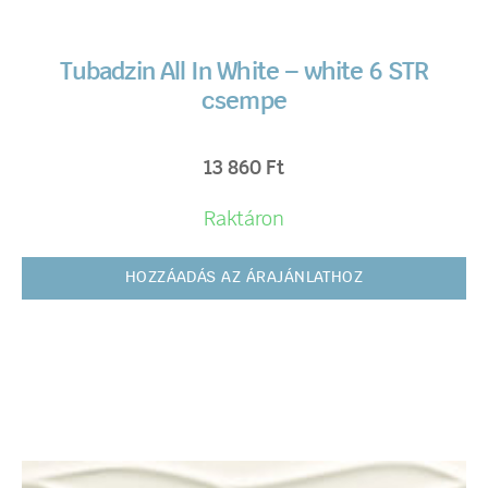
Tubadzin All In White – white 6 STR
csempe
13 860
Ft
Raktáron
HOZZÁADÁS AZ ÁRAJÁNLATHOZ