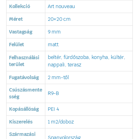
Kollekció
Art nouveau
Méret
20×20 cm
Vastagság
9 mm
Felület
matt
beltér
,
fürdőszoba
,
konyha
,
kültér
,
Felhasználási
terület
nappali
,
terasz
Fugatávolság
2 mm-től
Csúszásmente
R9-B
sség
Kopásállóság
PEI 4
Kiszerelés
1 m2/doboz
Származási
Spanyolország