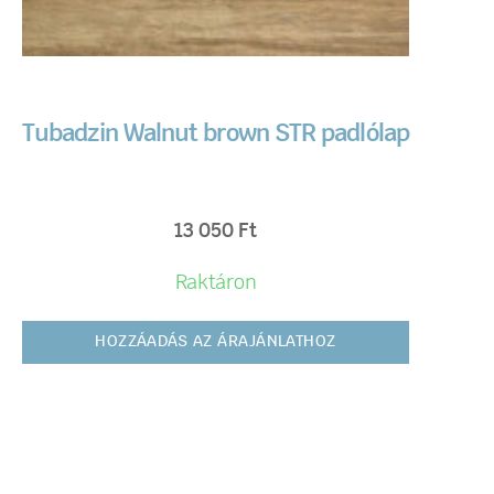
Tubadzin Walnut brown STR padlólap
13 050
Ft
Raktáron
HOZZÁADÁS AZ ÁRAJÁNLATHOZ