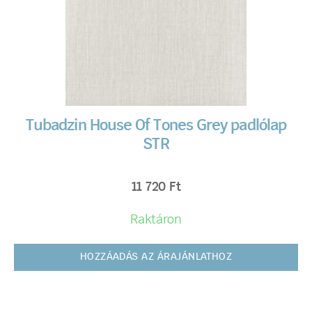
Tubadzin House Of Tones Grey padlólap
STR
11 720
Ft
Raktáron
HOZZÁADÁS AZ ÁRAJÁNLATHOZ