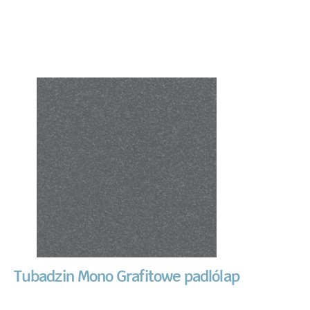
Tubadzin Mono Grafitowe padlólap