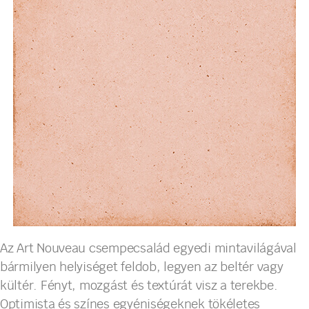
Az Art Nouveau csempecsalád egyedi mintavilágával
bármilyen helyiséget feldob, legyen az beltér vagy
kültér. Fényt, mozgást és textúrát visz a terekbe.
Optimista és színes egyéniségeknek tökéletes