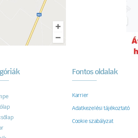
góriák
Fontos oldalak
Karrier
mpe
ólap
Adatkezelési tájékoztató
sőlap
Cookie szabályzat
or