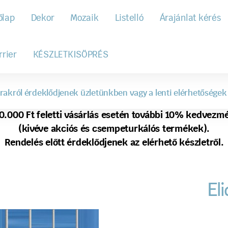
őlap
Dekor
Mozaik
Listelló
Árajánlat kérés
rrier
KÉSZLETKISÖPRÉS
rakról érdeklődjenek üzletünkben vagy a lenti elérhetőségek
0.000 Ft feletti vásárlás esetén további 10% kedvezm
(kivéve akciós és csempeturkálós termékek).
Rendelés előtt érdeklődjenek az elérhető készletről.
El