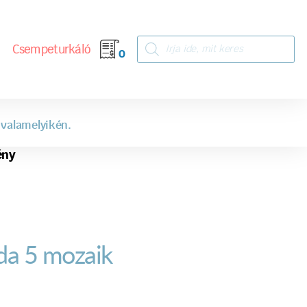
Csempeturkáló
0
 valamelyikén.
ény
ida 5 mozaik