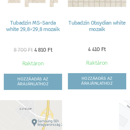
Tubadzin MS-Sarda
Tubadzin Obsydian white
white 29,8×29,8 mozaik
mozaik
4 410
Ft
8 700
Ft
4 810
Ft
Raktáron
Raktáron
HOZZÁADÁS AZ
HOZZÁADÁS AZ
ÁRAJÁNLATHOZ
ÁRAJÁNLATHOZ