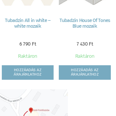
Tubadzin All in white –
Tubadzin House Of Tones
white mozaik
Blue mozaik
6 790
Ft
7 430
Ft
Raktáron
Raktáron
HOZZÁADÁS AZ
HOZZÁADÁS AZ
ÁRAJÁNLATHOZ
ÁRAJÁNLATHOZ