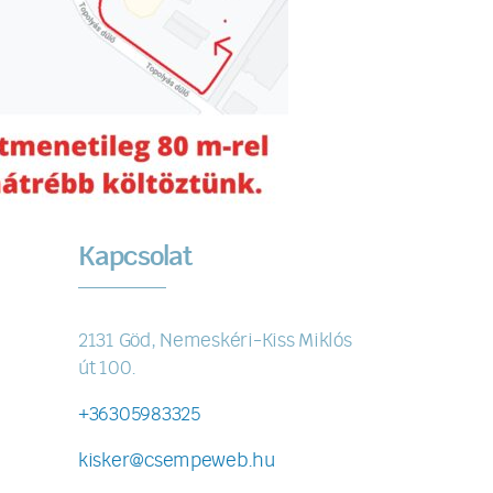
Kapcsolat
2131 Göd, Nemeskéri-Kiss Miklós
út 100.
+36305983325
kisker@csempeweb.hu