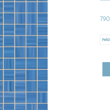
79
Felü