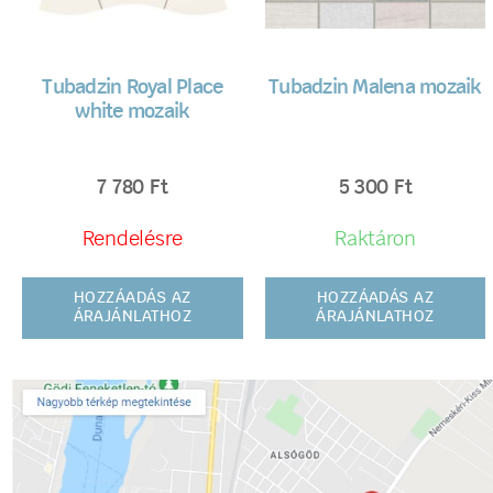
Tubadzin Royal Place
Tubadzin Malena mozaik
white mozaik
7 780
Ft
5 300
Ft
Rendelésre
Raktáron
HOZZÁADÁS AZ
HOZZÁADÁS AZ
ÁRAJÁNLATHOZ
ÁRAJÁNLATHOZ