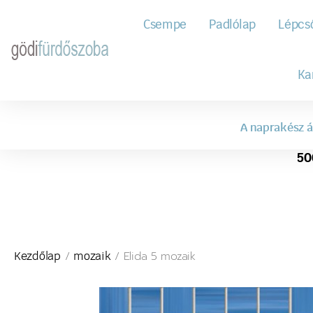
Csempe
Padlólap
Lépcs
Ka
A naprakész á
50
/
/ Elida 5 mozaik
Kezdőlap
mozaik