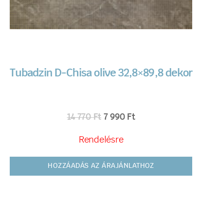
Tubadzin D-Chisa olive 32,8×89,8 dekor
14 770
Ft
7 990
Ft
Rendelésre
HOZZÁADÁS AZ ÁRAJÁNLATHOZ