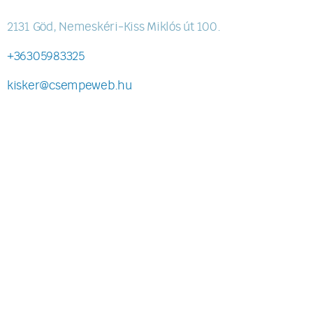
2131 Göd, Nemeskéri-Kiss Miklós út 100.
+36305983325
kisker@csempeweb.hu