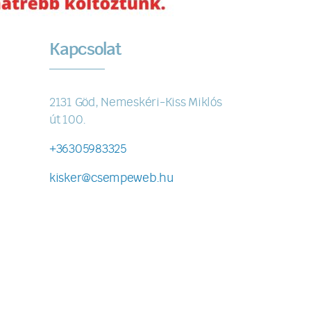
Kapcsolat
2131 Göd, Nemeskéri-Kiss Miklós
út 100.
+36305983325
kisker@csempeweb.hu