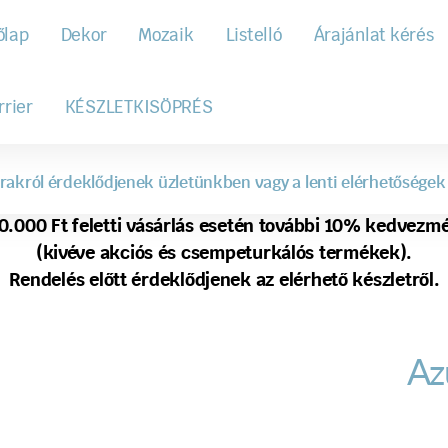
őlap
Dekor
Mozaik
Listelló
Árajánlat kérés
rrier
KÉSZLETKISÖPRÉS
rakról érdeklődjenek üzletünkben vagy a lenti elérhetőségek
0.000 Ft feletti vásárlás esetén további 10% kedvezm
(kivéve akciós és csempeturkálós termékek).
Rendelés előtt érdeklődjenek az elérhető készletről.
Azu