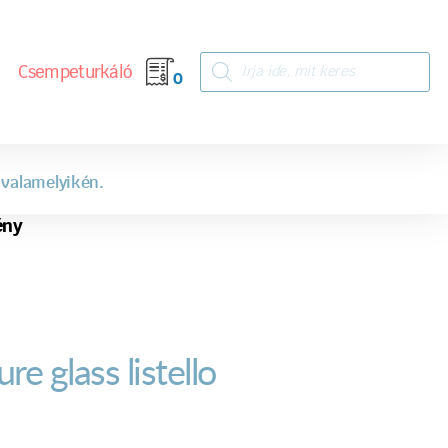
Csempeturkáló
0
 valamelyikén.
ény
re glass listello