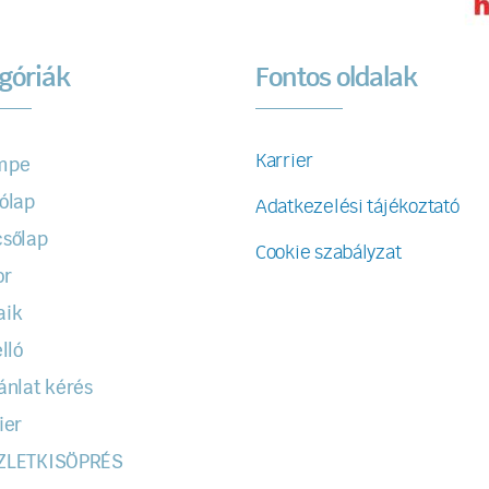
góriák
Fontos oldalak
Karrier
mpe
ólap
Adatkezelési tájékoztató
sőlap
Cookie szabályzat
or
aik
lló
ánlat kérés
ier
ZLETKISÖPRÉS