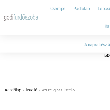
Csempe
Padlólap
Lépcs
Ka
A naprakész á
50
/
/ Azure glass listello
Kezdőlap
listelló