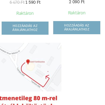
2 090
Ft
6 470
Ft
1 590
Ft
Raktáron
Raktáron
HOZZÁADÁS AZ
HOZZÁADÁS AZ
ÁRAJÁNLATHOZ
ÁRAJÁNLATHOZ