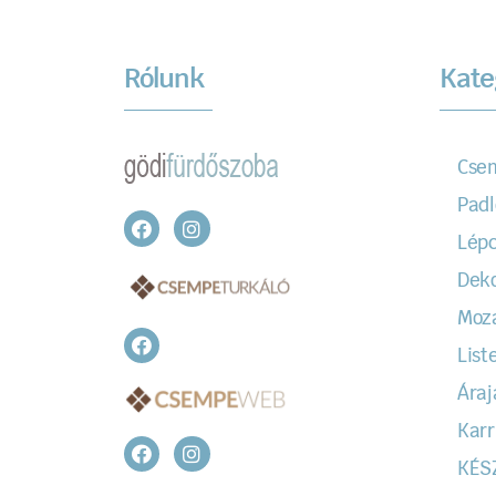
Rólunk
Kate
Cse
Padl
Lépc
Dek
Moz
Liste
Áraj
Karr
KÉS