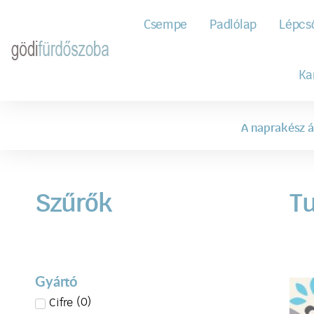
Csempe
Padlólap
Lépcs
Ka
A naprakész á
Szűrők
Tu
Gyártó
(
0
)
Cifre