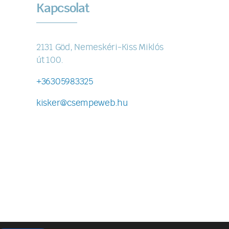
Kapcsolat
2131 Göd, Nemeskéri-Kiss Miklós
út 100.
+36305983325
kisker@csempeweb.hu