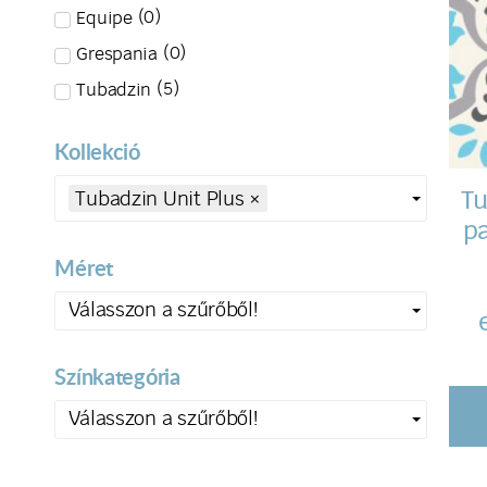
(
0
)
Equipe
(
0
)
Grespania
(
5
)
Tubadzin
Kollekció
Tu
Tubadzin Unit Plus
×
pa
Méret
Válasszon a szűrőből!
Színkategória
Válasszon a szűrőből!