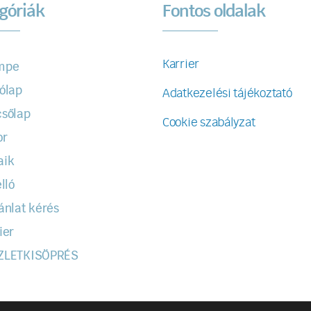
góriák
Fontos oldalak
Karrier
mpe
ólap
Adatkezelési tájékoztató
sőlap
Cookie szabályzat
or
aik
lló
ánlat kérés
ier
ZLETKISÖPRÉS