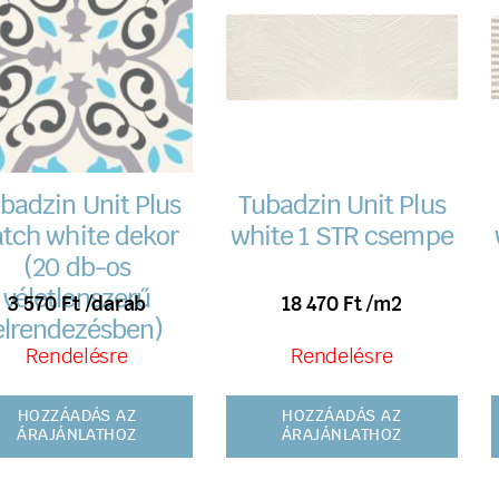
badzin Unit Plus
Tubadzin Unit Plus
tch white dekor
white 1 STR csempe
(20 db-os
véletlenszerű
3 570
Ft
/darab
18 470
Ft
/m2
elrendezésben)
Rendelésre
Rendelésre
HOZZÁADÁS AZ
HOZZÁADÁS AZ
ÁRAJÁNLATHOZ
ÁRAJÁNLATHOZ