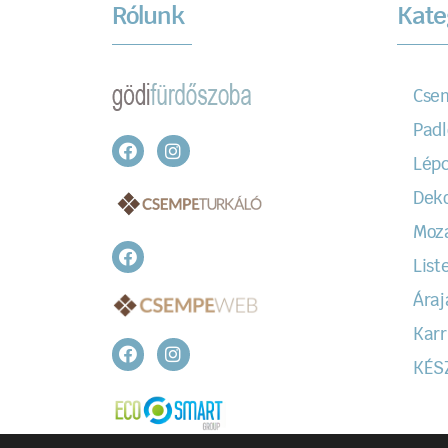
Rólunk
Kate
Cse
Padl
Lépc
Dek
Moz
Liste
Áraj
Karr
KÉS