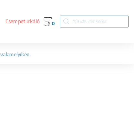
Csempeturkáló
0
 valamelyikén.