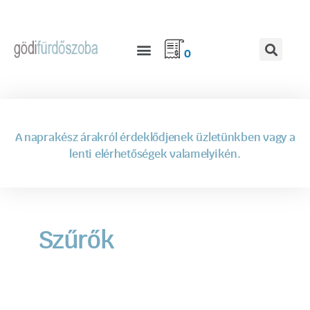
0
A naprakész árakról érdeklődjenek üzletünkben vagy a
lenti elérhetőségek valamelyikén.
Szűrők