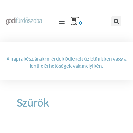
0
A naprakész árakról érdeklődjenek üzletünkben vagy a
lenti elérhetőségek valamelyikén.
Szűrők