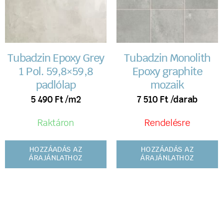
Tubadzin Epoxy Grey
Tubadzin Monolith
1 Pol. 59,8×59,8
Epoxy graphite
padlólap
mozaik
5 490
Ft
/m2
7 510
Ft
/darab
Raktáron
Rendelésre
HOZZÁADÁS AZ
HOZZÁADÁS AZ
ÁRAJÁNLATHOZ
ÁRAJÁNLATHOZ