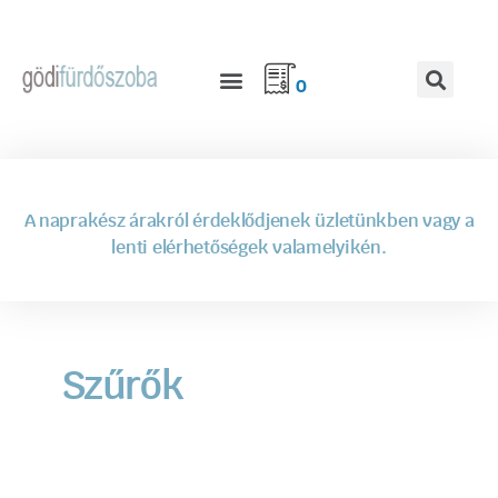
0
A naprakész árakról érdeklődjenek üzletünkben vagy a
lenti elérhetőségek valamelyikén.
Szűrők