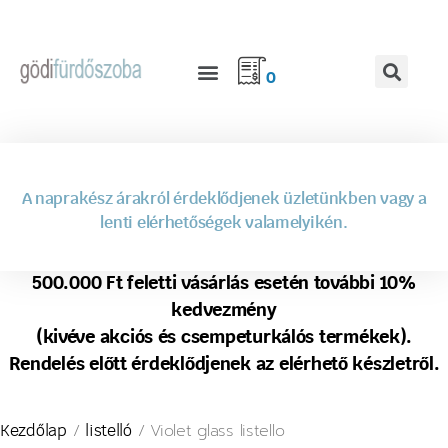
0
A naprakész árakról érdeklődjenek üzletünkben vagy a
lenti elérhetőségek valamelyikén.
500.000 Ft feletti vásárlás esetén további 10%
kedvezmény
(kivéve akciós és csempeturkálós termékek).
Rendelés előtt érdeklődjenek az elérhető készletről.
/
/ Violet glass listello
Kezdőlap
listelló