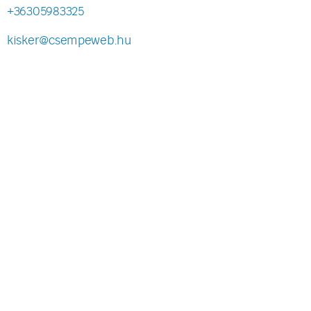
+36305983325
kisker@csempeweb.hu