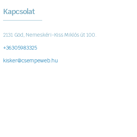
Kapcsolat
2131 Göd, Nemeskéri-Kiss Miklós út 100.
+36305983325
kisker@csempeweb.hu