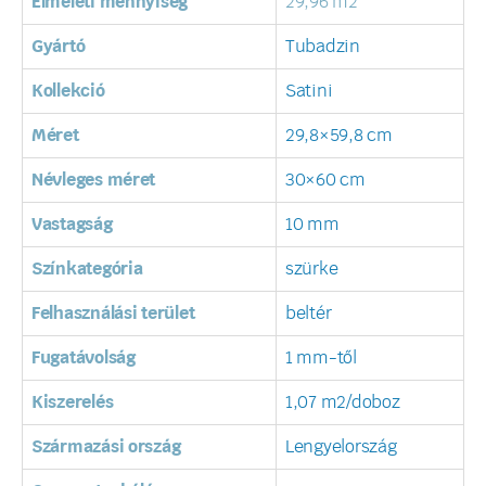
Elméleti mennyiség
29,96 m2
Gyártó
Tubadzin
Kollekció
Satini
Méret
29,8×59,8 cm
Névleges méret
30×60 cm
Vastagság
10 mm
Színkategória
szürke
Felhasználási terület
beltér
Fugatávolság
1 mm-től
Kiszerelés
1,07 m2/doboz
Származási ország
Lengyelország