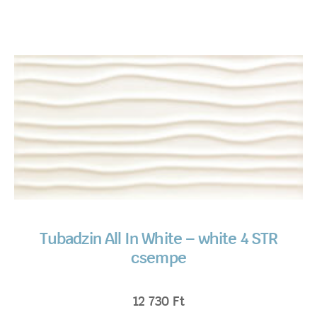
Tubadzin All In White – white 4 STR
csempe
12 730
Ft