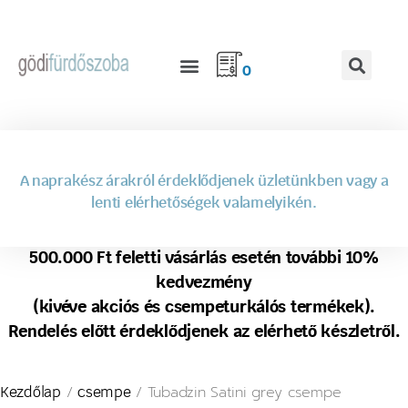
0
A naprakész árakról érdeklődjenek üzletünkben vagy a
lenti elérhetőségek valamelyikén.
500.000 Ft feletti vásárlás esetén további 10%
kedvezmény
(kivéve akciós és csempeturkálós termékek).
Rendelés előtt érdeklődjenek az elérhető készletről.
/
/ Tubadzin Satini grey csempe
Kezdőlap
csempe