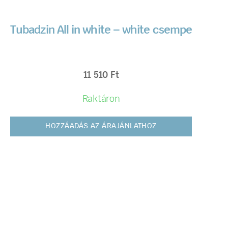
Tubadzin All in white – white csempe
11 510
Ft
Raktáron
HOZZÁADÁS AZ ÁRAJÁNLATHOZ