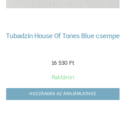
Tubadzin House Of Tones Blue csempe
16 530
Ft
Raktáron
HOZZÁADÁS AZ ÁRAJÁNLATHOZ