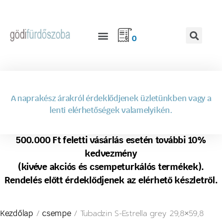
0
A naprakész árakról érdeklődjenek üzletünkben vagy a
lenti elérhetőségek valamelyikén.
500.000 Ft feletti vásárlás esetén további 10%
kedvezmény
(kivéve akciós és csempeturkálós termékek).
Rendelés előtt érdeklődjenek az elérhető készletről.
/
/ Tubadzin S-Estrella grey 29,8×59,8
Kezdőlap
csempe