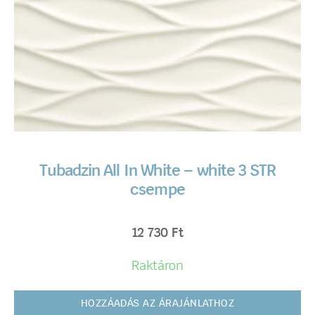
Tubadzin All In White – white 3 STR
csempe
12 730
Ft
Raktáron
HOZZÁADÁS AZ ÁRAJÁNLATHOZ