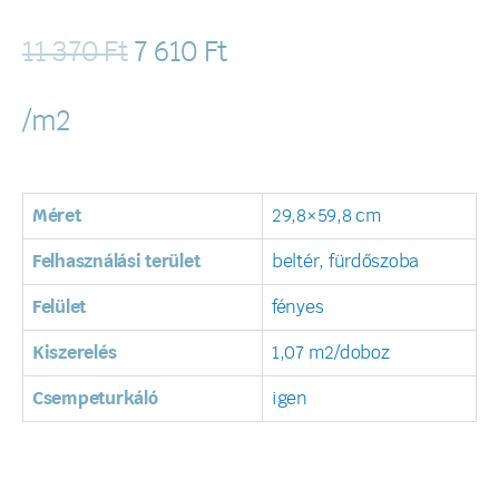
11 370
Ft
7 610
Ft
/m2
Méret
29,8×59,8 cm
Felhasználási terület
beltér, fürdőszoba
Felület
fényes
Kiszerelés
1,07 m2/doboz
Csempeturkáló
igen