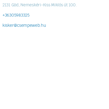
2131 Göd, Nemeskéri-Kiss Miklós út 100.
+36305983325
kisker@csempeweb.hu