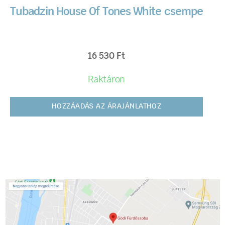
Tubadzin House Of Tones White csempe
16 530
Ft
Raktáron
HOZZÁADÁS AZ ÁRAJÁNLATHOZ