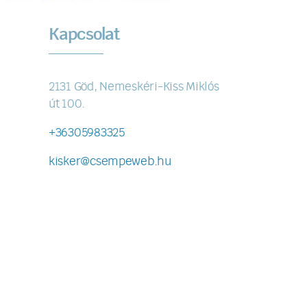
Kapcsolat
2131 Göd, Nemeskéri-Kiss Miklós
út 100.
+36305983325
kisker@csempeweb.hu