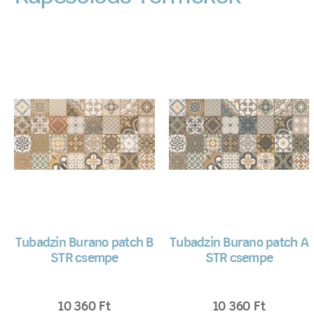
Tubadzin Burano patch B
Tubadzin Burano patch A
STR csempe
STR csempe
10 360
Ft
10 360
Ft