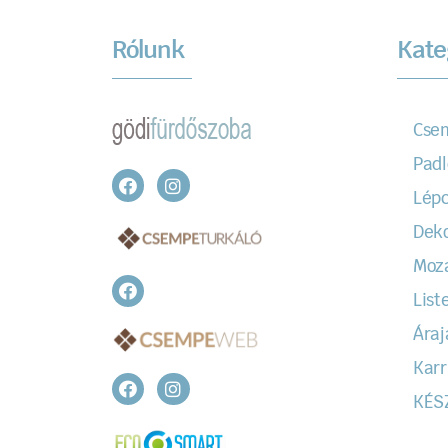
Rólunk
Kate
Cse
Padl
Lépc
Dek
Moz
Liste
Áraj
Karr
KÉS