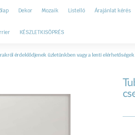
őlap
Dekor
Mozaik
Listelló
Árajánlat kérés
rrier
KÉSZLETKISÖPRÉS
rakról érdeklődjenek üzletünkben vagy a lenti elérhetőségek
Tu
cs