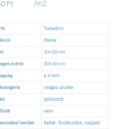
/m2
60
Ft
rtó
Tubadzin
ekció
Pastel
et
20×20 cm
leges méret
20×20 cm
tagság
6,5 mm
kategória
világos szürke
let
polírozott
fikált
nem
asználási terület
beltér
,
fürdőszoba
,
nappali