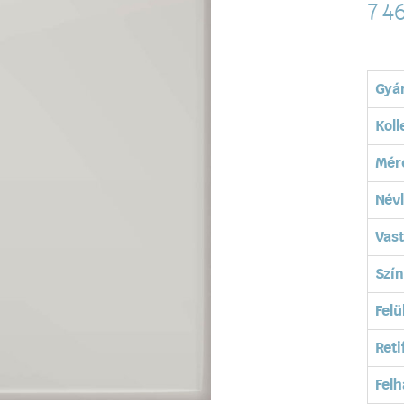
7 4
Gyá
Koll
Mér
Név
Vas
Szín
Felü
Reti
Felh