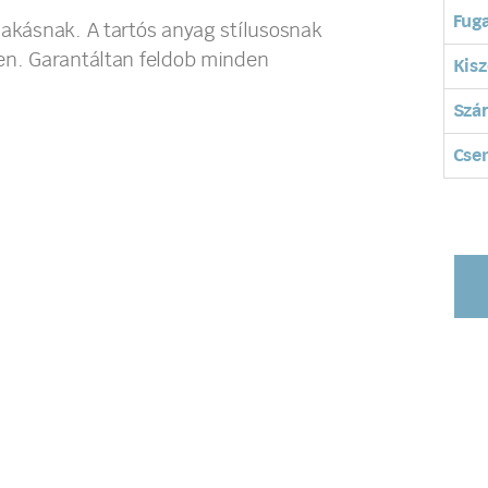
Fuga
lakásnak. A tartós anyag stílusosnak
ben. Garantáltan feldob minden
Kisz
Szá
Cse