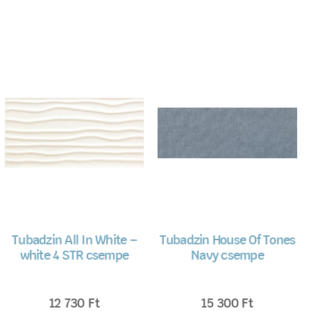
Tubadzin All In White –
Tubadzin House Of Tones
white 4 STR csempe
Navy csempe
12 730
Ft
15 300
Ft