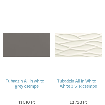
Tubadzin All in white –
Tubadzin All In White –
grey csempe
white 3 STR csempe
11 510
Ft
12 730
Ft