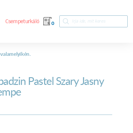
Csempeturkáló
0
 valamelyikén.
badzin Pastel Szary Jasny
empe