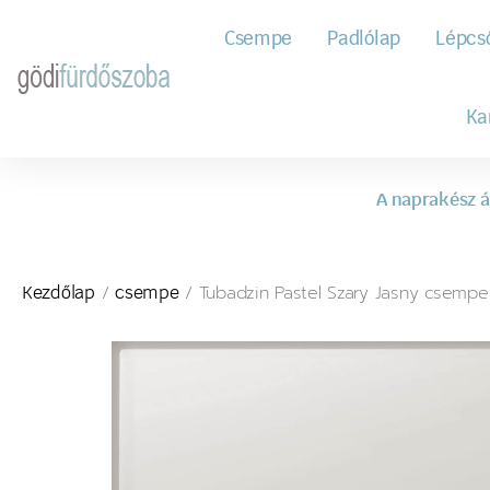
Csempe
Padlólap
Lépcs
Ka
A naprakész á
/
/ Tubadzin Pastel Szary Jasny csempe
Kezdőlap
csempe