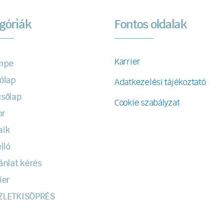
góriák
Fontos oldalak
Karrier
mpe
ólap
Adatkezelési tájékoztató
sőlap
Cookie szabályzat
or
aik
lló
ánlat kérés
ier
ZLETKISÖPRÉS