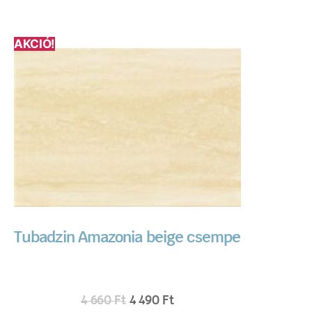
AKCIÓ!
Tubadzin Amazonia beige csempe
4 660
Ft
4 490
Ft