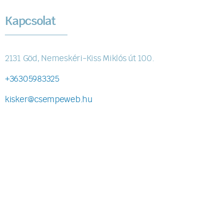
Kapcsolat
2131 Göd, Nemeskéri-Kiss Miklós út 100.
+36305983325
kisker@csempeweb.hu