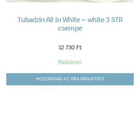
Tubadzin All In White – white 3 STR
csempe
12 730
Ft
Raktáron
HOZZÁADÁS AZ ÁRAJÁNLATHOZ