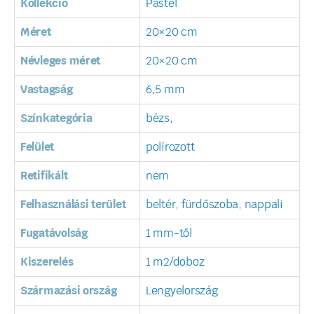
Kollekció
Pastel
Méret
20×20 cm
Névleges méret
20×20 cm
Vastagság
6,5 mm
Színkategória
bézs,
Felület
polírozott
Retifikált
nem
Felhasználási terület
beltér
,
fürdőszoba
,
nappali
Fugatávolság
1 mm-től
Kiszerelés
1 m2/doboz
Származási ország
Lengyelország