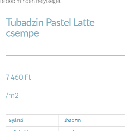
feldob minden helyiséget.
Tubadzin Pastel Latte
csempe
7 460
Ft
/m2
Gyártó
Tubadzin