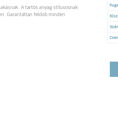
Fuga
lakásnak. A tartós anyag stílusosnak
ben. Garantáltan feldob minden
Kisz
Szá
Cse