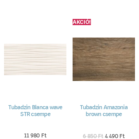
AKCIÓ!
Tubadzin Blanca wave
Tubadzin Amazonia
STR csempe
brown csempe
11 980
Ft
6 850
Ft
4 490
Ft