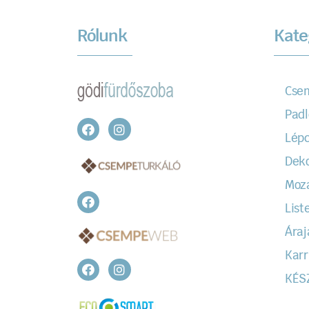
Rólunk
Kate
Cse
Padl
Lépc
Dek
Moz
Liste
Áraj
Karr
KÉS