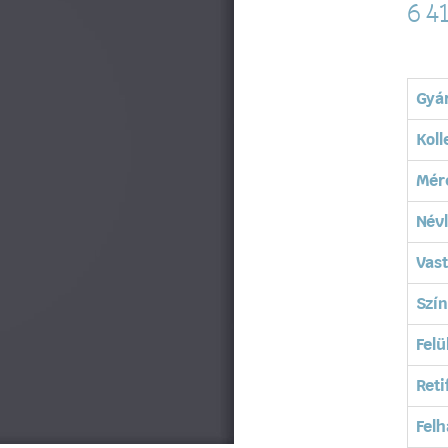
6 4
Gyá
Koll
Mér
Név
Vas
Szín
Felü
Reti
Felh