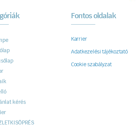
góriák
Fontos oldalak
Karrier
mpe
ólap
Adatkezelési tájékoztató
sőlap
Cookie szabályzat
or
aik
lló
ánlat kérés
ier
ZLETKISÖPRÉS