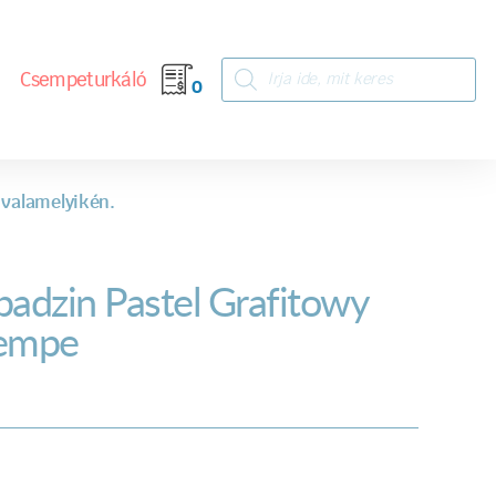
Csempeturkáló
0
 valamelyikén.
badzin Pastel Grafitowy
empe