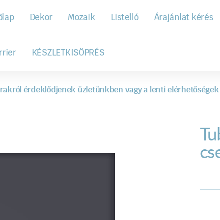
őlap
Dekor
Mozaik
Listelló
Árajánlat kérés
rrier
KÉSZLETKISÖPRÉS
rakról érdeklődjenek üzletünkben vagy a lenti elérhetőségek
Tu
cs