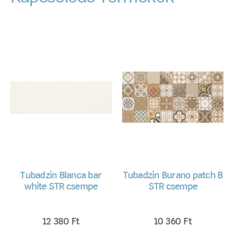
Tubadzin Blanca bar
Tubadzin Burano patch B
white STR csempe
STR csempe
12 380
Ft
10 360
Ft