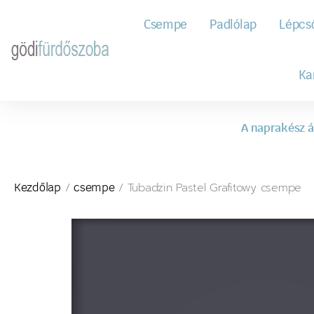
Csempe
Padlólap
Lépcs
Ka
A naprakész á
/
/ Tubadzin Pastel Grafitowy csempe
Kezdőlap
csempe