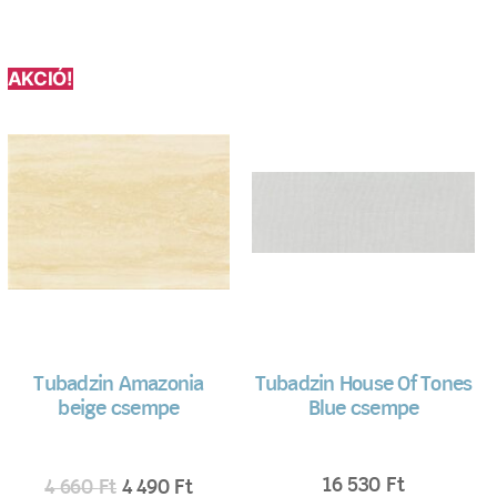
AKCIÓ!
Tubadzin Amazonia
Tubadzin House Of Tones
beige csempe
Blue csempe
16 530
Ft
4 660
Ft
4 490
Ft