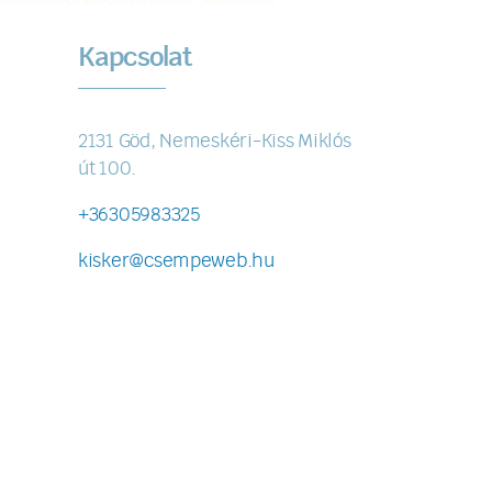
Kapcsolat
2131 Göd, Nemeskéri-Kiss Miklós
út 100.
+36305983325
kisker@csempeweb.hu