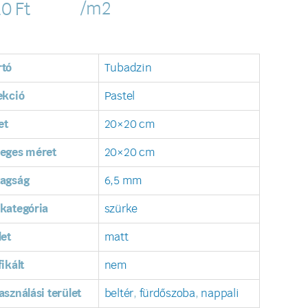
/m2
10
Ft
rtó
Tubadzin
ekció
Pastel
et
20×20 cm
leges méret
20×20 cm
tagság
6,5 mm
kategória
szürke
let
matt
fikált
nem
asználási terület
beltér
,
fürdőszoba
,
nappali