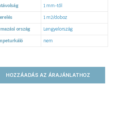
távolság
1 mm-től
erelés
1 m2/doboz
rmazási ország
Lengyelország
mpeturkáló
nem
HOZZÁADÁS AZ ÁRAJÁNLATHOZ