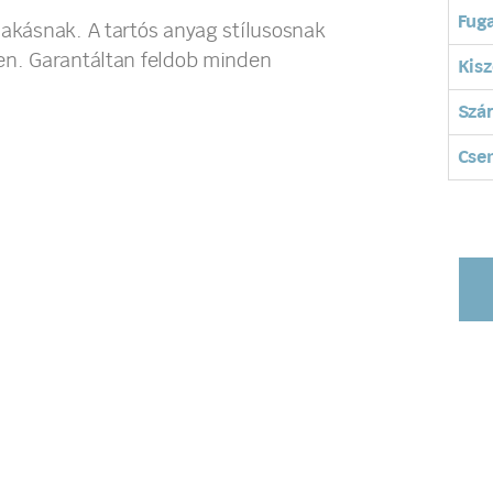
Fuga
lakásnak. A tartós anyag stílusosnak
ben. Garantáltan feldob minden
Kisz
Szá
Cse