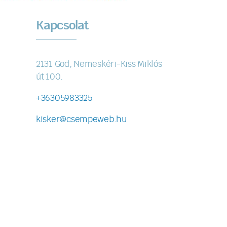
Kapcsolat
2131 Göd, Nemeskéri-Kiss Miklós
út 100.
+36305983325
kisker@csempeweb.hu