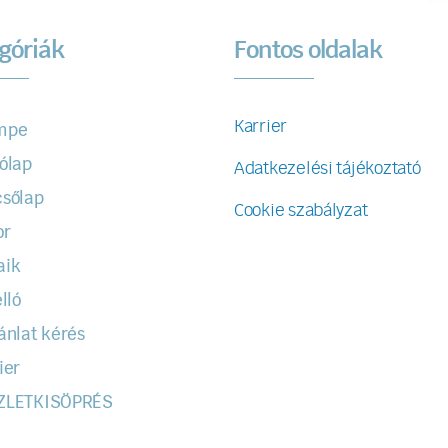
góriák
Fontos oldalak
Karrier
mpe
ólap
Adatkezelési tájékoztató
sőlap
Cookie szabályzat
or
aik
lló
ánlat kérés
ier
ZLETKISÖPRÉS