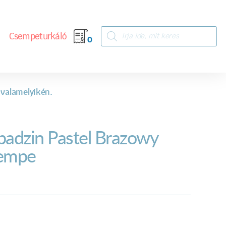
Csempeturkáló
0
 valamelyikén.
badzin Pastel Brazowy
empe