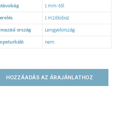
távolság
1 mm-től
erelés
1 m2/doboz
rmazási ország
Lengyelország
mpeturkáló
nem
HOZZÁADÁS AZ ÁRAJÁNLATHOZ