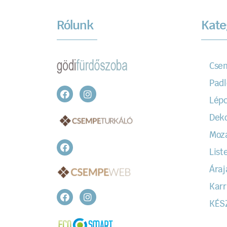
Rólunk
Kate
Cse
Padl
Lépc
Dek
Moz
Liste
Áraj
Karr
KÉS