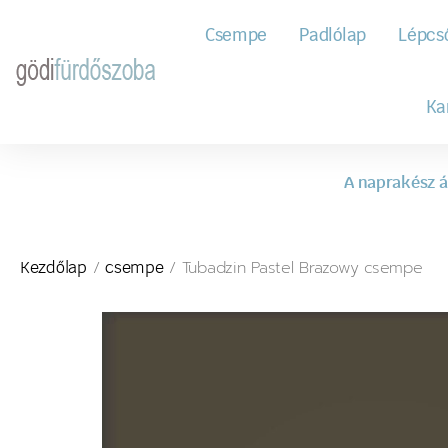
Csempe
Padlólap
Lépcs
Ka
A naprakész á
/
/ Tubadzin Pastel Brazowy csempe
Kezdőlap
csempe