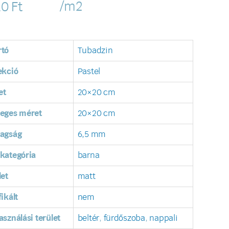
/m2
10
Ft
rtó
Tubadzin
ekció
Pastel
et
20×20 cm
leges méret
20×20 cm
tagság
6,5 mm
kategória
barna
let
matt
fikált
nem
asználási terület
beltér
,
fürdőszoba
,
nappali