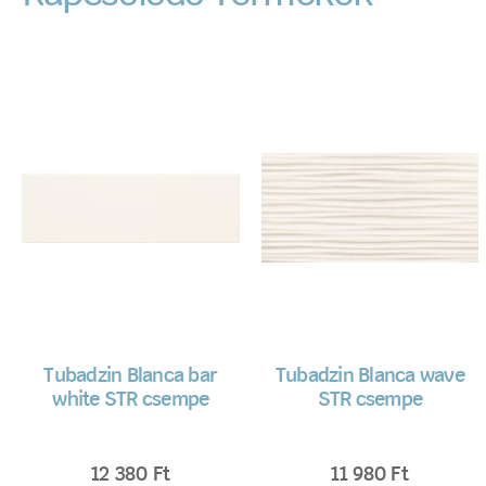
Tubadzin Blanca bar
Tubadzin Blanca wave
white STR csempe
STR csempe
12 380
Ft
11 980
Ft