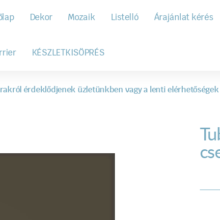
őlap
Dekor
Mozaik
Listelló
Árajánlat kérés
rrier
KÉSZLETKISÖPRÉS
rakról érdeklődjenek üzletünkben vagy a lenti elérhetőségek
Tu
cs