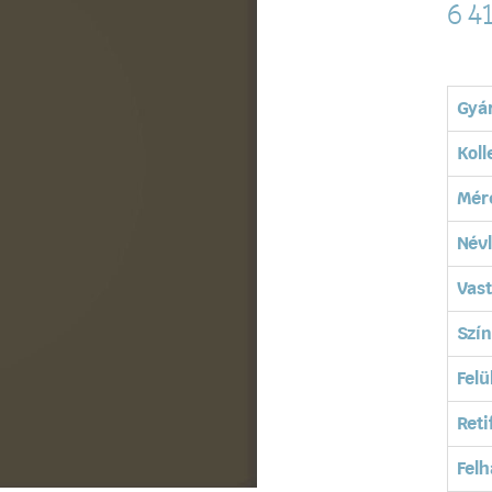
6 4
Gyá
Koll
Mér
Név
Vas
Szín
Felü
Reti
Felh