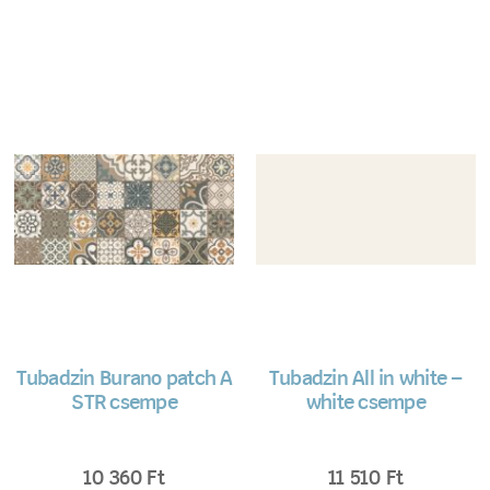
Tubadzin Burano patch A
Tubadzin All in white –
STR csempe
white csempe
10 360
Ft
11 510
Ft