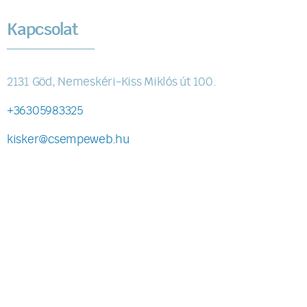
Kapcsolat
2131 Göd, Nemeskéri-Kiss Miklós út 100.
+36305983325
kisker@csempeweb.hu