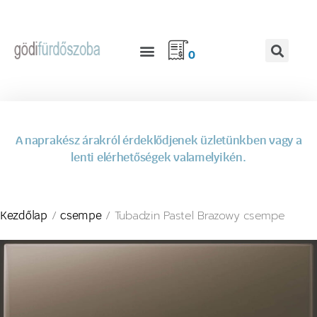
0
A naprakész árakról érdeklődjenek üzletünkben vagy a
lenti elérhetőségek valamelyikén.
/
/ Tubadzin Pastel Brazowy csempe
Kezdőlap
csempe