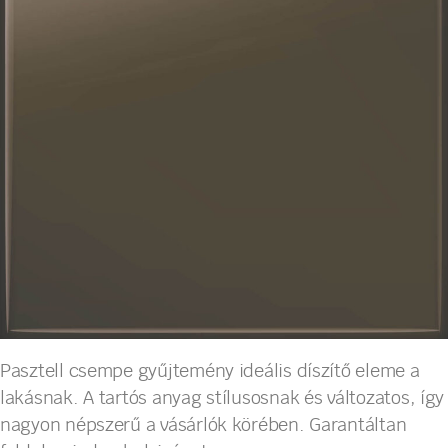
Pasztell csempe gyűjtemény ideális díszítő eleme a
lakásnak. A tartós anyag stílusosnak és változatos, így
nagyon népszerű a vásárlók körében. Garantáltan