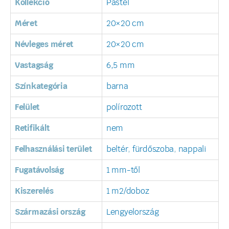
Kollekció
Pastel
Méret
20×20 cm
Névleges méret
20×20 cm
Vastagság
6,5 mm
Színkategória
barna
Felület
polírozott
Retifikált
nem
Felhasználási terület
beltér
,
fürdőszoba
,
nappali
Fugatávolság
1 mm-től
Kiszerelés
1 m2/doboz
Származási ország
Lengyelország