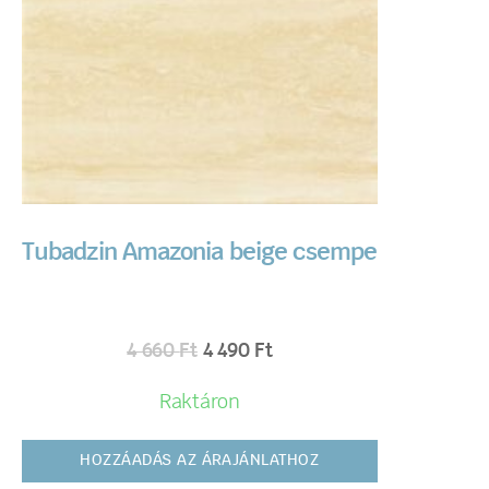
Tubadzin Amazonia beige csempe
4 660
Ft
4 490
Ft
Raktáron
HOZZÁADÁS AZ ÁRAJÁNLATHOZ