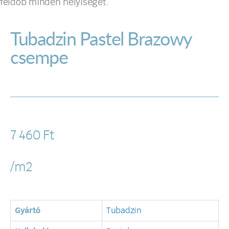
feldob minden helyiséget.
Tubadzin Pastel Brazowy
csempe
7 460
Ft
/m2
Gyártó
Tubadzin