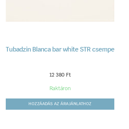
Tubadzin Blanca bar white STR csempe
12 380
Ft
Raktáron
HOZZÁADÁS AZ ÁRAJÁNLATHOZ