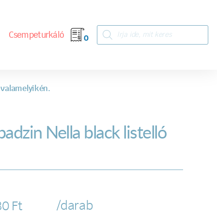
Csempeturkáló
0
 valamelyikén.
adzin Nella black listelló
/darab
80
Ft