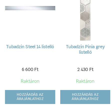
Tubadzin Steel 14 listelló
Tubadzin Pinia grey
listelló
6 600
Ft
2 430
Ft
Raktáron
Raktáron
HOZZÁADÁS AZ
HOZZÁADÁS AZ
ÁRAJÁNLATHOZ
ÁRAJÁNLATHOZ