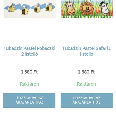
Tubadzin Pastel Robaczki
Tubadzin Pastel Safari 1
2 listelló
listelló
1 580
Ft
1 580
Ft
Raktáron
Raktáron
HOZZÁADÁS AZ
HOZZÁADÁS AZ
ÁRAJÁNLATHOZ
ÁRAJÁNLATHOZ