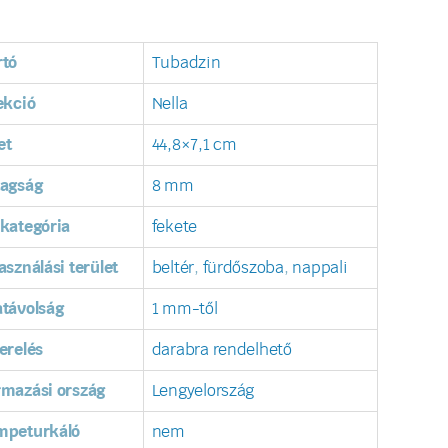
rtó
Tubadzin
ekció
Nella
et
44,8×7,1 cm
tagság
8 mm
kategória
fekete
asználási terület
beltér
,
fürdőszoba
,
nappali
távolság
1 mm-től
erelés
darabra rendelhető
rmazási ország
Lengyelország
mpeturkáló
nem