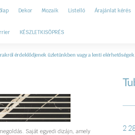
őlap
Dekor
Mozaik
Listelló
Árajánlat kérés
rrier
KÉSZLETKISÖPRÉS
rakról érdeklődjenek üzletünkben vagy a lenti elérhetőségek
Tub
2 2
megoldás. Saját egyedi dizájn, amely