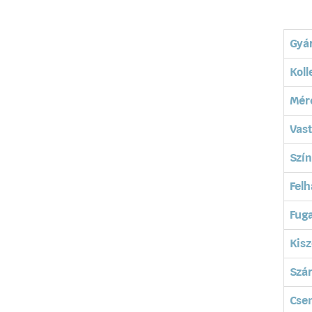
Gyá
Koll
Mér
Vas
Szín
Felh
Fuga
Kisz
Szá
Cse