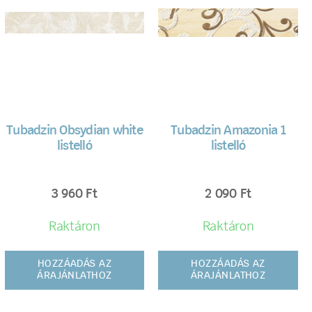
Tubadzin Obsydian white
Tubadzin Amazonia 1
listelló
listelló
3 960
Ft
2 090
Ft
Raktáron
Raktáron
HOZZÁADÁS AZ
HOZZÁADÁS AZ
ÁRAJÁNLATHOZ
ÁRAJÁNLATHOZ