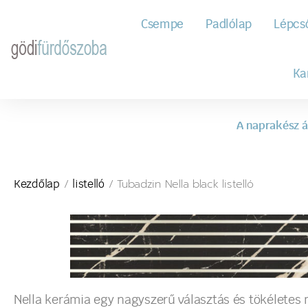
Csempe
Padlólap
Lépcs
Ka
A naprakész á
/
/ Tubadzin Nella black listelló
Kezdőlap
listelló
Nella kerámia egy nagyszerű választás és tökéletes 