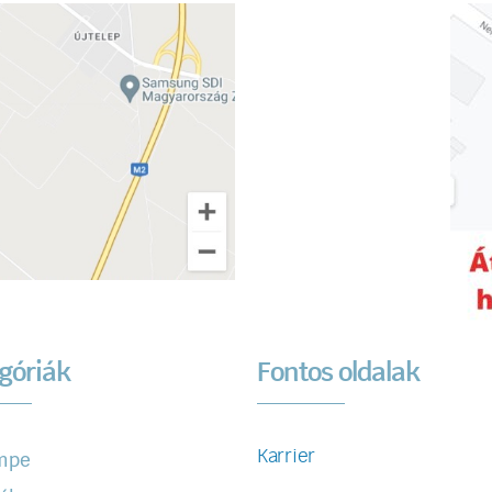
góriák
Fontos oldalak
Karrier
mpe