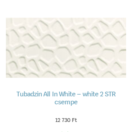
Tubadzin All In White – white 2 STR
csempe
12 730
Ft