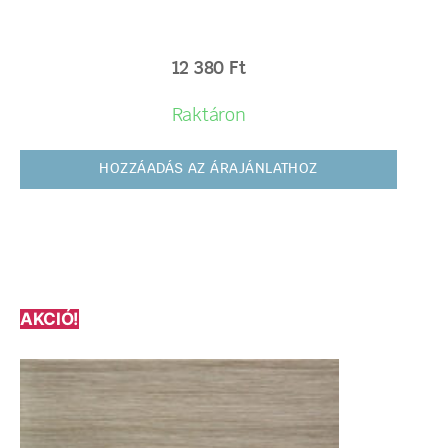
12 380
Ft
Raktáron
HOZZÁADÁS AZ ÁRAJÁNLATHOZ
AKCIÓ!