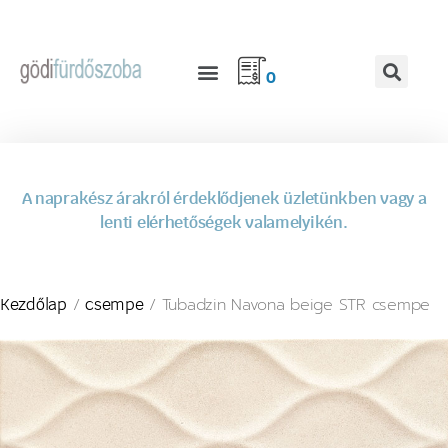
0
A naprakész árakról érdeklődjenek üzletünkben vagy a
lenti elérhetőségek valamelyikén.
/
/ Tubadzin Navona beige STR csempe
Kezdőlap
csempe