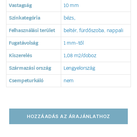
Vastagság
10 mm
Színkategória
bézs,
Felhasználási terület
beltér
,
fürdőszoba
,
nappali
Fugatávolság
1 mm-től
Kiszerelés
1,08 m2/doboz
Származási ország
Lengyelország
Csempeturkáló
nem
HOZZÁADÁS AZ ÁRAJÁNLATHOZ