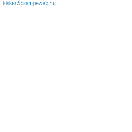
kisker@csempeweb.hu