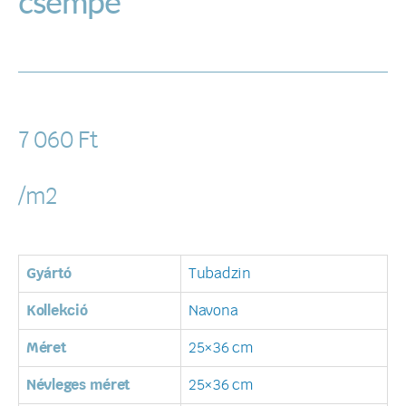
csempe
7 060
Ft
/m2
Gyártó
Tubadzin
Kollekció
Navona
Méret
25×36 cm
Névleges méret
25×36 cm