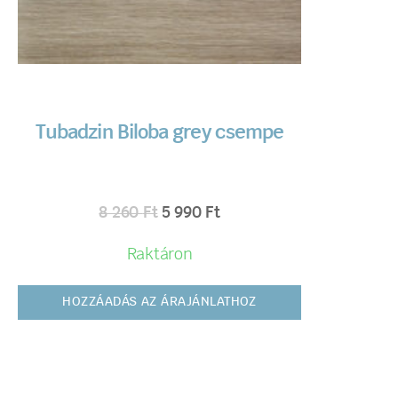
Tubadzin Biloba grey csempe
8 260
Ft
5 990
Ft
Raktáron
HOZZÁADÁS AZ ÁRAJÁNLATHOZ