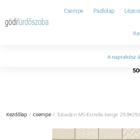
Csempe
Padlólap
Lépcs
Ka
A naprakész á
50
/
/ Tubadzin MS-Estrella beige 29,8×29,
Kezdőlap
csempe