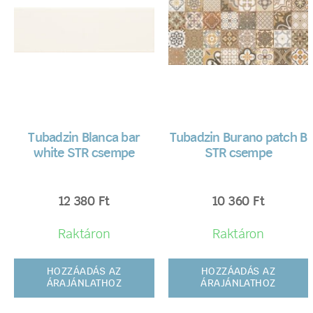
Tubadzin Blanca bar
Tubadzin Burano patch B
white STR csempe
STR csempe
12 380
Ft
10 360
Ft
Raktáron
Raktáron
HOZZÁADÁS AZ
HOZZÁADÁS AZ
ÁRAJÁNLATHOZ
ÁRAJÁNLATHOZ