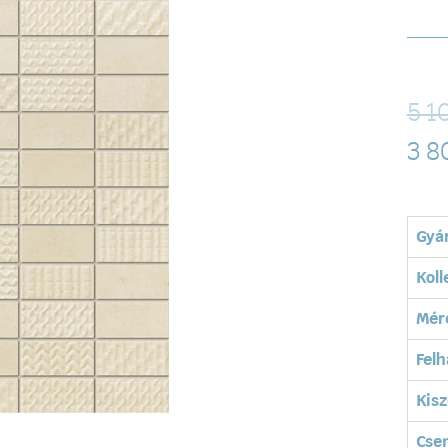
5 1
3 8
Gyá
Koll
Mér
Felh
Kisz
Cse