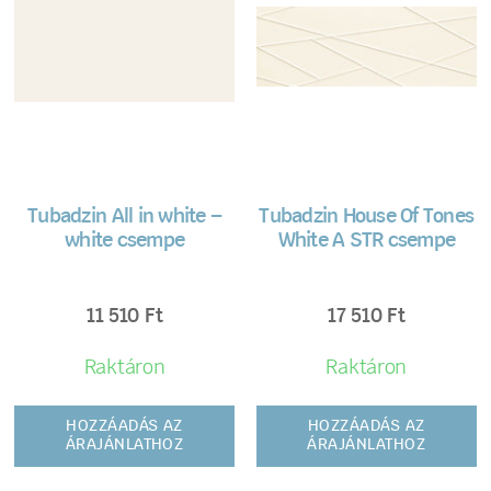
Tubadzin All in white –
Tubadzin House Of Tones
white csempe
White A STR csempe
11 510
Ft
17 510
Ft
Raktáron
Raktáron
HOZZÁADÁS AZ
HOZZÁADÁS AZ
ÁRAJÁNLATHOZ
ÁRAJÁNLATHOZ