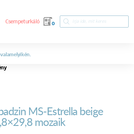
Csempeturkáló
0
 valamelyikén.
ény
badzin MS-Estrella beige
,8×29,8 mozaik