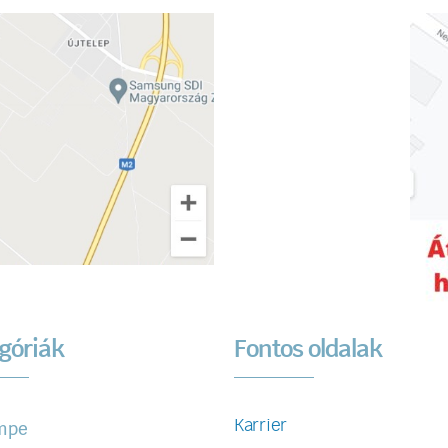
góriák
Fontos oldalak
Karrier
mpe