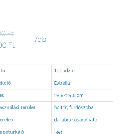
00
Ft
/db
00
Ft
rtó
Tubadzin
ekció
Estrella
et
29,8×29,8 cm
asználási terület
beltér, fürdőszoba
erelés
darabra vásárolható
mpeturkáló
igen