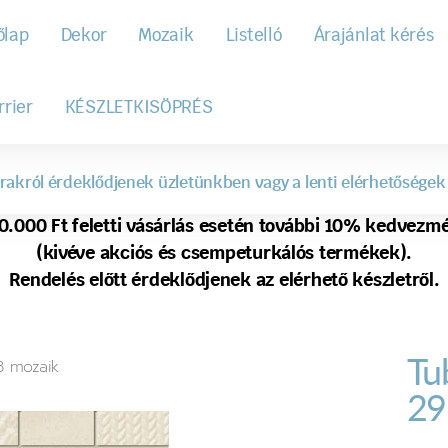
őlap
Dekor
Mozaik
Listelló
Árajánlat kérés
rrier
KÉSZLETKISÖPRÉS
rakról érdeklődjenek üzletünkben vagy a lenti elérhetőségek
0.000 Ft feletti vásárlás esetén további 10% kedvezm
(kivéve akciós és csempeturkálós termékek).
Rendelés előtt érdeklődjenek az elérhető készletről.
Tu
8 mozaik
29