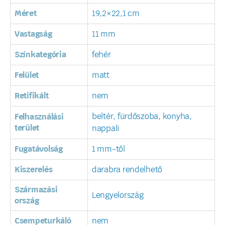
Méret
19,2×22,1 cm
Vastagság
11 mm
Színkategória
fehér
Felület
matt
Retifikált
nem
beltér, fürdőszoba, konyha,
Felhasználási
terület
nappali
Fugatávolság
1 mm-től
Kiszerelés
darabra rendelhető
Származási
Lengyelország
ország
Csempeturkáló
nem