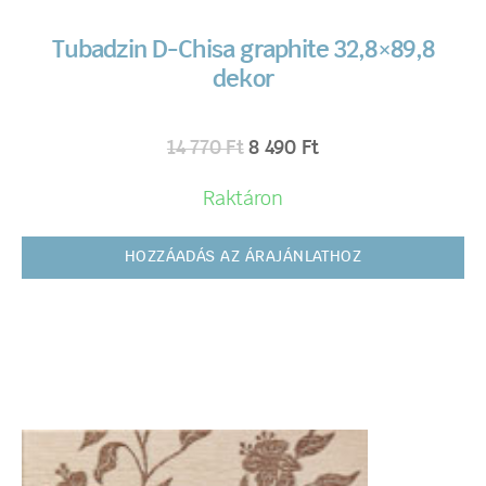
Tubadzin D-Chisa graphite 32,8×89,8
dekor
14 770
Ft
8 490
Ft
Raktáron
HOZZÁADÁS AZ ÁRAJÁNLATHOZ