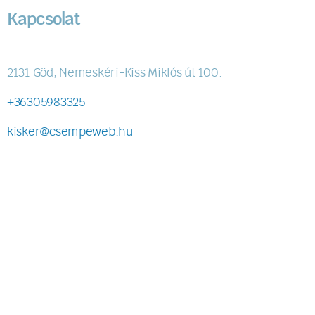
Kapcsolat
2131 Göd, Nemeskéri-Kiss Miklós út 100.
+36305983325
kisker@csempeweb.hu