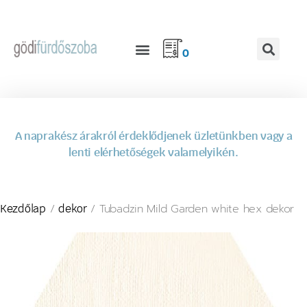
0
A naprakész árakról érdeklődjenek üzletünkben vagy a
lenti elérhetőségek valamelyikén.
/
/ Tubadzin Mild Garden white hex dekor
Kezdőlap
dekor