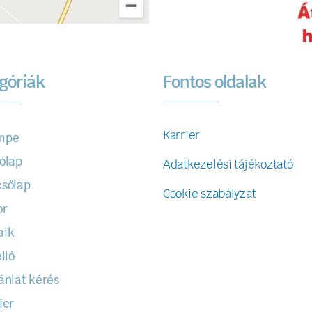
góriák
Fontos oldalak
Karrier
mpe
ólap
Adatkezelési tájékoztató
sőlap
Cookie szabályzat
or
aik
lló
ánlat kérés
ier