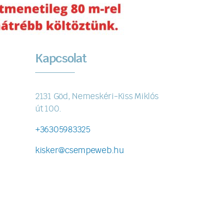
Kapcsolat
2131 Göd, Nemeskéri-Kiss Miklós
út 100.
+36305983325
kisker@csempeweb.hu