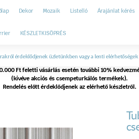
őlap
Dekor
Mozaik
Listelló
Árajánlat kérés
rrier
KÉSZLETKISÖPRÉS
rakról érdeklődjenek üzletünkben vagy a lenti elérhetőségek
0.000 Ft feletti vásárlás esetén további 10% kedvezm
(kivéve akciós és csempeturkálós termékek).
Rendelés előtt érdeklődjenek az elérhető készletről.
Tu
cs