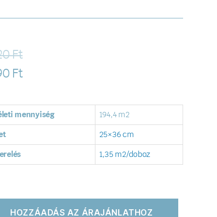
20
Ft
90
Ft
leti mennyiség
194,4 m2
et
25×36 cm
erelés
1,35 m2/doboz
HOZZÁADÁS AZ ÁRAJÁNLATHOZ