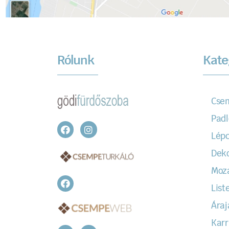
Rólunk
Kate
Cse
Padl
Lépc
Dek
Moz
Liste
Áraj
Karr