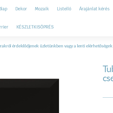
őlap
Dekor
Mozaik
Listelló
Árajánlat kérés
rrier
KÉSZLETKISÖPRÉS
rakról érdeklődjenek üzletünkben vagy a lenti elérhetőségek
Tu
cs