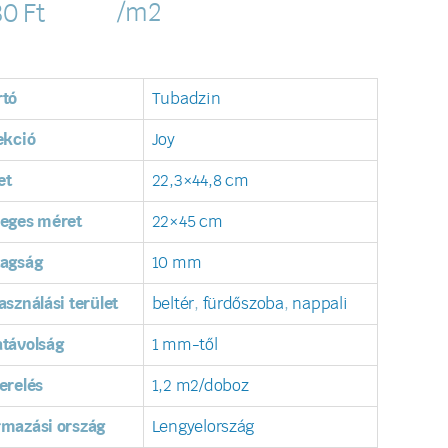
/m2
80
Ft
rtó
Tubadzin
ekció
Joy
et
22,3×44,8 cm
leges méret
22×45 cm
tagság
10 mm
asználási terület
beltér
,
fürdőszoba
,
nappali
távolság
1 mm-től
erelés
1,2 m2/doboz
rmazási ország
Lengyelország