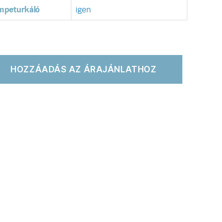
mpeturkáló
igen
HOZZÁADÁS AZ ÁRAJÁNLATHOZ