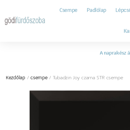
Csempe
Padlólap
Lépcs
Ka
A naprakész á
/
/ Tubadzin Joy czarna STR csempe
Kezdőlap
csempe