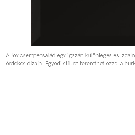
A Joy csempecsalád egy igazán különleges és izgalm
érdekes dizájn. Egyedi stílust teremthet ezzel a burk