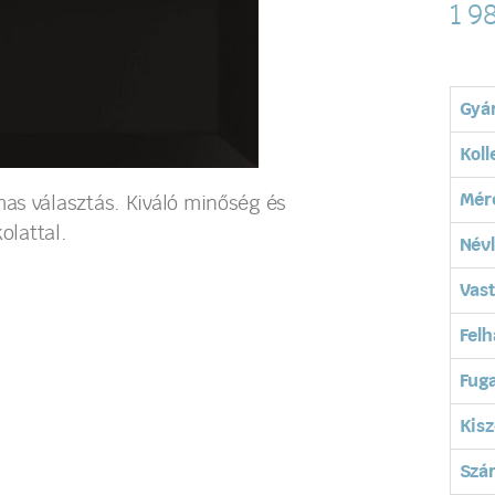
1 9
Gyá
Koll
Mér
as választás. Kiváló minőség és
olattal.
Név
Vas
Felh
Fuga
Kisz
Szá