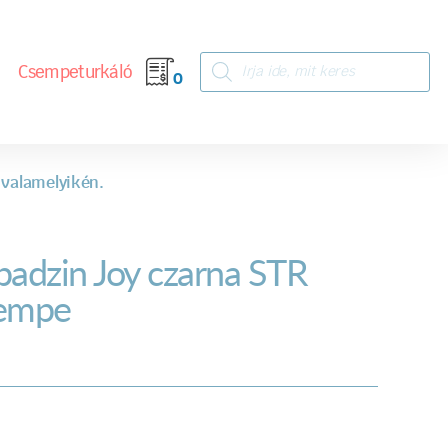
Csempeturkáló
0
 valamelyikén.
badzin Joy czarna STR
empe