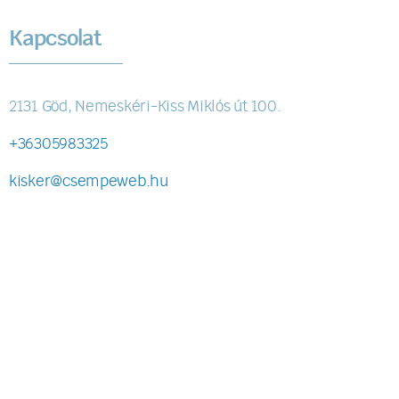
Kapcsolat
2131 Göd, Nemeskéri-Kiss Miklós út 100.
+36305983325
kisker@csempeweb.hu