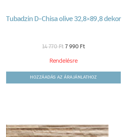
Tubadzin D-Chisa olive 32,8×89,8 dekor
14 770
Ft
7 990
Ft
Rendelésre
HOZZÁADÁS AZ ÁRAJÁNLATHOZ