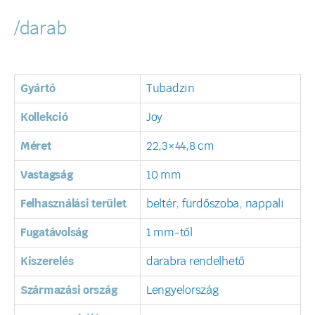
/darab
Gyártó
Tubadzin
Kollekció
Joy
Méret
22,3×44,8 cm
Vastagság
10 mm
Felhasználási terület
beltér
,
fürdőszoba
,
nappali
Fugatávolság
1 mm-től
Kiszerelés
darabra rendelhető
Származási ország
Lengyelország