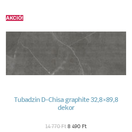
AKCIÓ!
Tubadzin D-Chisa graphite 32,8×89,8
dekor
14 770
Ft
8 490
Ft