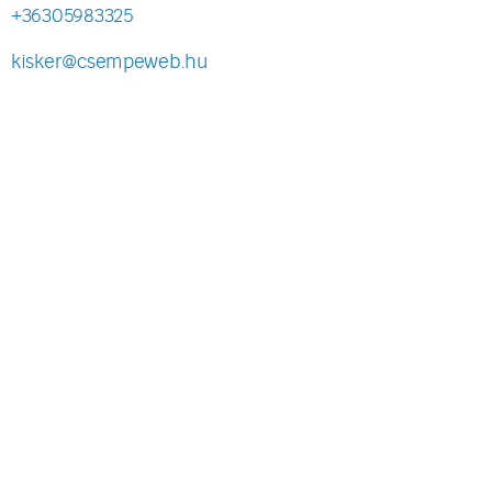
+36305983325
kisker@csempeweb.hu