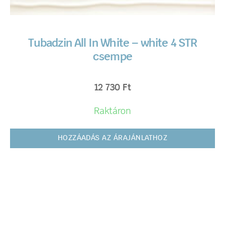
Tubadzin All In White – white 4 STR
csempe
12 730
Ft
Raktáron
HOZZÁADÁS AZ ÁRAJÁNLATHOZ