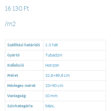
16 130
Ft
/m2
Szállítási határidó
1-3 hét
Gyártó
Tubadzin
Kollekció
Horizon
Méret
32,8×89,8 cm
Névleges méret
33×90 cm
Vastagság
10 mm
Színkategória
bézs,