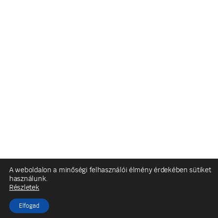
A weboldalon a minőségi felhasználói élmény érdekében sütiket
használunk.
Részletek
Elfogad