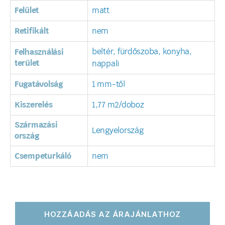
Felület
matt
Retifikált
nem
beltér, fürdőszoba, konyha,
Felhasználási
terület
nappali
Fugatávolság
1 mm-től
Kiszerelés
1,77 m2/doboz
Származási
Lengyelország
ország
Csempeturkáló
nem
HOZZÁADÁS AZ ÁRAJÁNLATHOZ