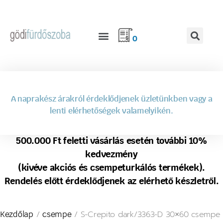
0
A naprakész árakról érdeklődjenek üzletünkben vagy a
lenti elérhetőségek valamelyikén.
500.000 Ft feletti vásárlás esetén további 10%
kedvezmény
(kivéve akciós és csempeturkálós termékek).
Rendelés előtt érdeklődjenek az elérhető készletről.
/
/ S-Crepito dark/3363-D 30×60 csempe
Kezdőlap
csempe