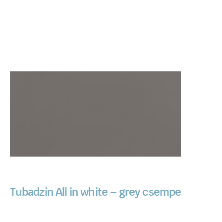
Tubadzin All in white – grey csempe