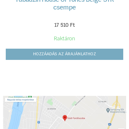
csempe
17 510
Ft
Raktáron
HOZZÁADÁS AZ ÁRAJÁNLATHOZ