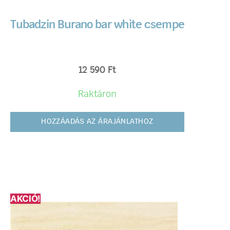
Tubadzin Burano bar white csempe
12 590
Ft
Raktáron
HOZZÁADÁS AZ ÁRAJÁNLATHOZ
AKCIÓ!