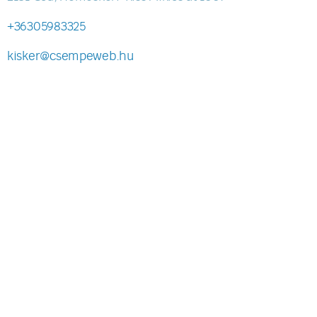
+36305983325
kisker@csempeweb.hu