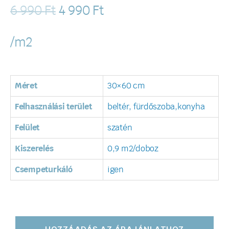
6 990
Ft
4 990
Ft
/m2
Méret
30×60 cm
Felhasználási terület
beltér, fürdőszoba,konyha
Felület
szatén
Kiszerelés
0,9 m2/doboz
Csempeturkáló
igen