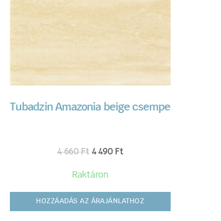
Tubadzin Amazonia beige csempe
4 660
Ft
4 490
Ft
Raktáron
HOZZÁADÁS AZ ÁRAJÁNLATHOZ