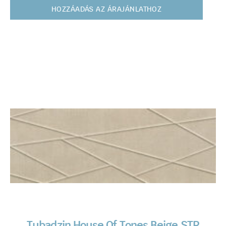
HOZZÁADÁS AZ ÁRAJÁNLATHOZ
Tubadzin House Of Tones Beige STR