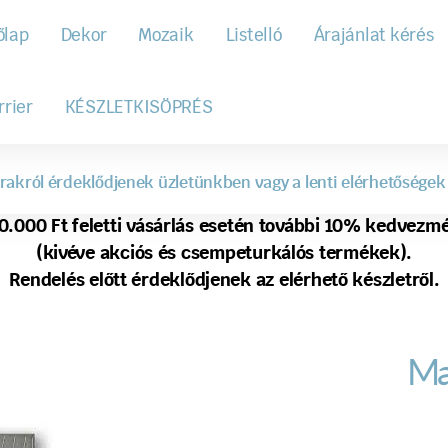
őlap
Dekor
Mozaik
Listelló
Árajánlat kérés
rrier
KÉSZLETKISÖPRÉS
rakról érdeklődjenek üzletünkben vagy a lenti elérhetőségek
0.000 Ft feletti vásárlás esetén további 10% kedvezm
(kivéve akciós és csempeturkálós termékek).
Rendelés előtt érdeklődjenek az elérhető készletről.
Ma