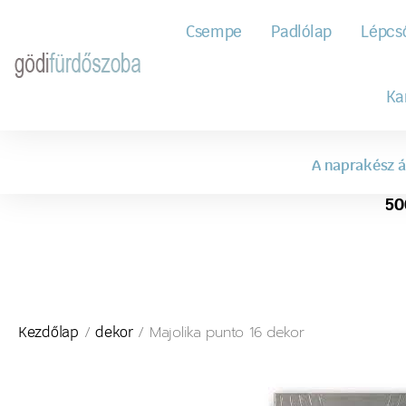
Csempe
Padlólap
Lépcs
Ka
A naprakész á
50
/
/ Majolika punto 16 dekor
Kezdőlap
dekor