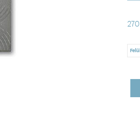
27
Felü