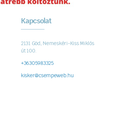
Kapcsolat
2131 Göd, Nemeskéri-Kiss Miklós
út 100.
+36305983325
kisker@csempeweb.hu