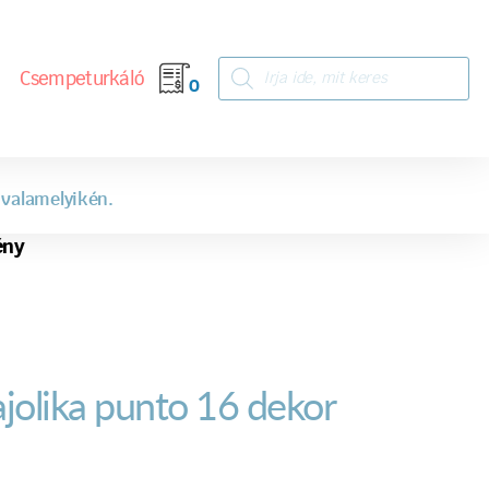
Csempeturkáló
0
 valamelyikén.
ény
jolika punto 16 dekor