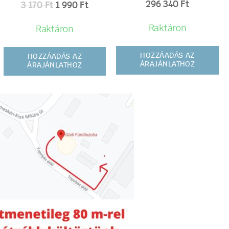
296 340
Ft
3 170
Ft
1 990
Ft
Raktáron
Raktáron
HOZZÁADÁS AZ
HOZZÁADÁS AZ
ÁRAJÁNLATHOZ
ÁRAJÁNLATHOZ