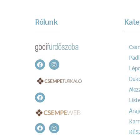
Rólunk
Kate
Cse
Padl
Lépc
Dek
Moz
Liste
Áraj
Karr
KÉS