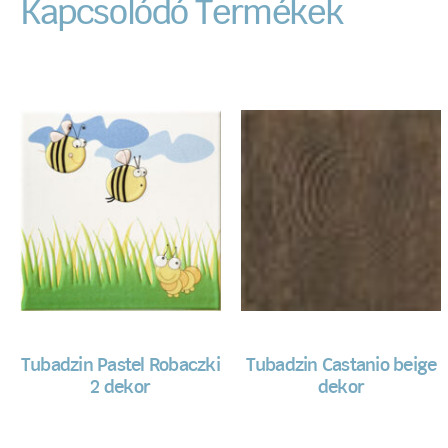
Kapcsolódó Termékek
Tubadzin Pastel Robaczki
Tubadzin Castanio beige
2 dekor
dekor