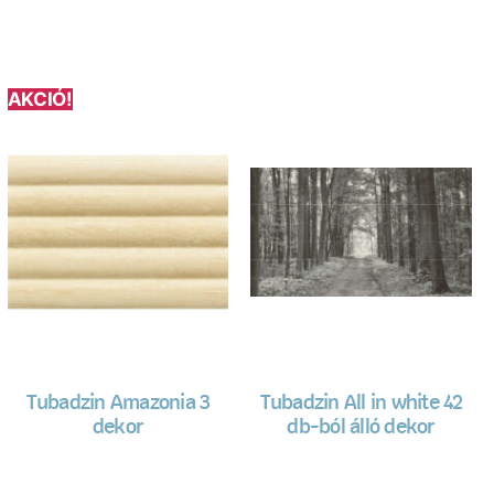
AKCIÓ!
Tubadzin Amazonia 3
Tubadzin All in white 42
dekor
db-ból álló dekor