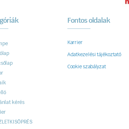
góriák
Fontos oldalak
Karrier
mpe
ólap
Adatkezelési tájékoztató
sőlap
Cookie szabályzat
or
aik
lló
ánlat kérés
ier
ZLETKISÖPRÉS