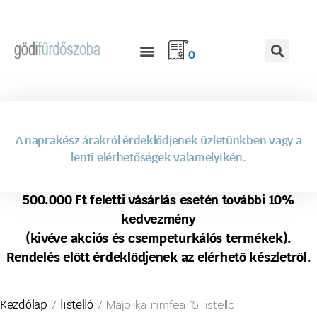
0
A naprakész árakról érdeklődjenek üzletünkben vagy a
lenti elérhetőségek valamelyikén.
500.000 Ft feletti vásárlás esetén további 10%
kedvezmény
(kivéve akciós és csempeturkálós termékek).
Rendelés előtt érdeklődjenek az elérhető készletről.
/
/ Majolika nimfea 15 listello
Kezdőlap
listelló