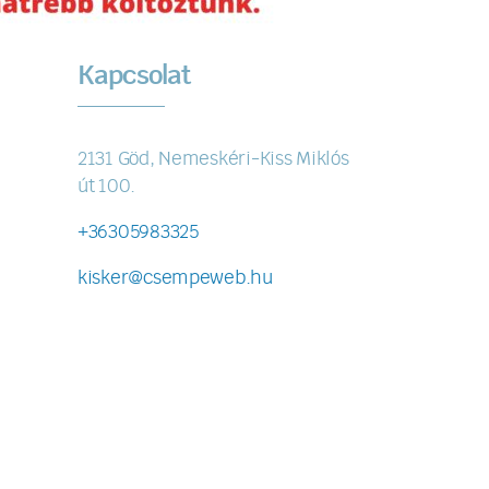
Kapcsolat
2131 Göd, Nemeskéri-Kiss Miklós
út 100.
+36305983325
kisker@csempeweb.hu