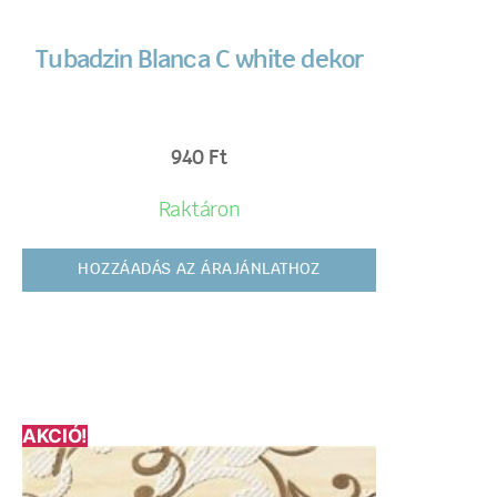
Tubadzin Blanca C white dekor
940
Ft
Raktáron
HOZZÁADÁS AZ ÁRAJÁNLATHOZ
AKCIÓ!