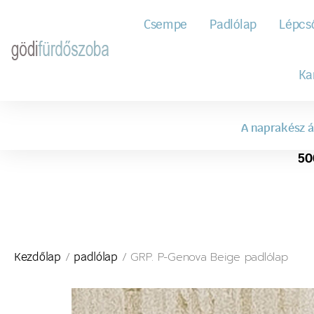
Csempe
Padlólap
Lépcs
Ka
A naprakész á
50
/
/ GRP. P-Genova Beige padlólap
Kezdőlap
padlólap