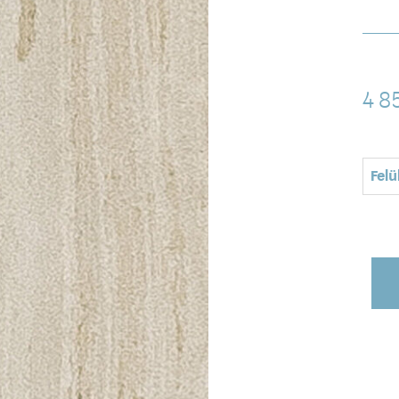
4 8
Felü