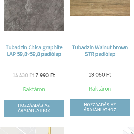
Tubadzin Chisa graphite
Tubadzin Walnut brown
LAP 59,8×59,8 padlólap
STR padlólap
13 050
Ft
14 430
Ft
7 990
Ft
Raktáron
Raktáron
HOZZÁADÁS AZ
HOZZÁADÁS AZ
ÁRAJÁNLATHOZ
ÁRAJÁNLATHOZ