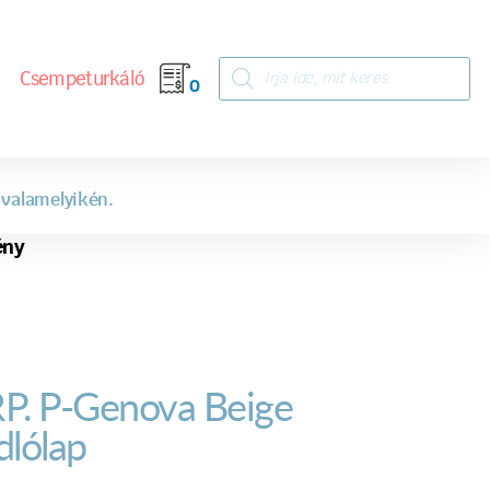
Csempeturkáló
0
 valamelyikén.
ény
P. P-Genova Beige
dlólap