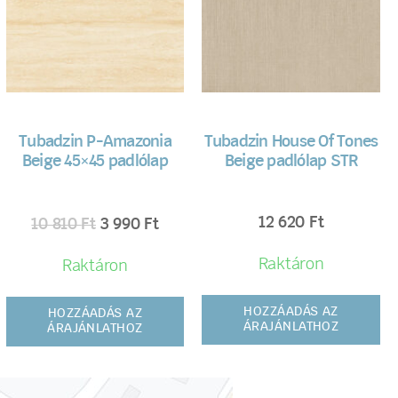
Tubadzin P-Amazonia
Tubadzin House Of Tones
Beige 45×45 padlólap
Beige padlólap STR
12 620
Ft
10 810
Ft
3 990
Ft
Raktáron
Raktáron
HOZZÁADÁS AZ
HOZZÁADÁS AZ
ÁRAJÁNLATHOZ
ÁRAJÁNLATHOZ