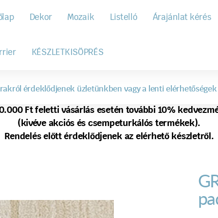
őlap
Dekor
Mozaik
Listelló
Árajánlat kérés
rrier
KÉSZLETKISÖPRÉS
rakról érdeklődjenek üzletünkben vagy a lenti elérhetőségek
0.000 Ft feletti vásárlás esetén további 10% kedvezm
(kivéve akciós és csempeturkálós termékek).
Rendelés előtt érdeklődjenek az elérhető készletről.
GR
pa