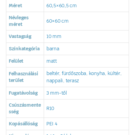
Méret
60,5×60,5 cm
Névleges
60×60 cm
méret
Vastagság
10 mm
Színkategória
barna
Felület
matt
beltér
,
fürdőszoba
,
konyha
,
kültér
,
Felhasználási
terület
nappali
,
terasz
Fugatávolság
3 mm-től
Csúszásmente
R10
sség
Kopásállóság
PEI 4