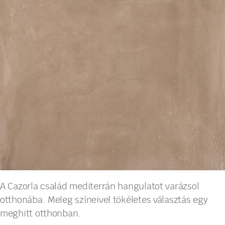
A Cazorla család mediterrán hangulatot varázsol
otthonába. Meleg színeivel tökéletes választás egy
meghitt otthonban.