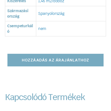
Kiszerelés
1,46 m2/doboz
Származási
Spanyolország
ország
Csempeturkál
nem
ó
HOZZÁADÁS AZ ÁRAJÁNLATHOZ
Kapcsolódó Termékek