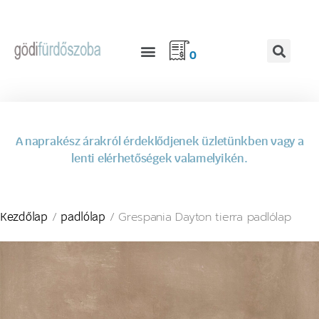
0
A naprakész árakról érdeklődjenek üzletünkben vagy a
lenti elérhetőségek valamelyikén.
/
/ Grespania Dayton tierra padlólap
Kezdőlap
padlólap