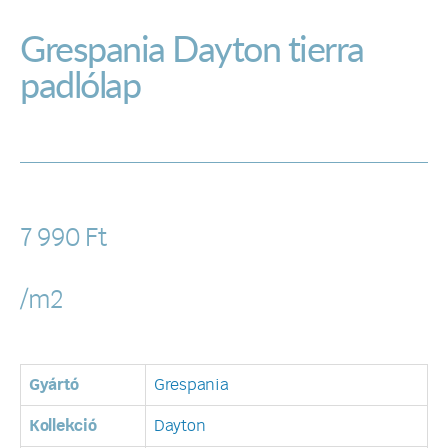
Grespania Dayton tierra
padlólap
7 990
Ft
/m2
Gyártó
Grespania
Kollekció
Dayton