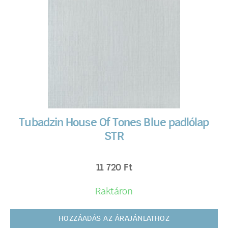
Tubadzin House Of Tones Blue padlólap
STR
11 720
Ft
Raktáron
HOZZÁADÁS AZ ÁRAJÁNLATHOZ