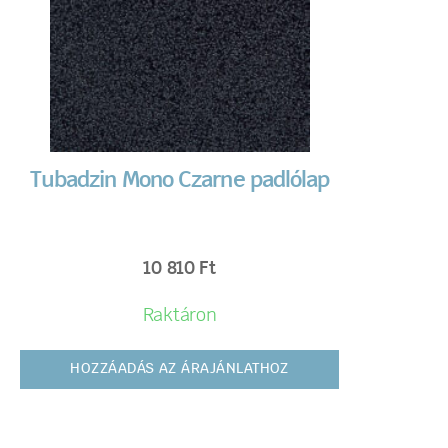
Tubadzin Mono Czarne padlólap
10 810
Ft
Raktáron
HOZZÁADÁS AZ ÁRAJÁNLATHOZ