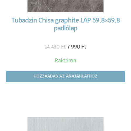
Tubadzin Chisa graphite LAP 59,8×59,8
padlólap
14 430
Ft
7 990
Ft
Raktáron
HOZZÁADÁS AZ ÁRAJÁNLATHOZ