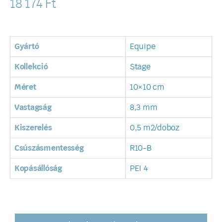
18 174
Ft
Gyártó
Equipe
Kollekció
Stage
Méret
10×10 cm
Vastagság
8,3 mm
Kiszerelés
0,5 m2/doboz
Csúszásmentesség
R10-B
Kopásállóság
PEI 4