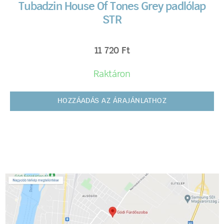
Tubadzin House Of Tones Grey padlólap
STR
11 720
Ft
Raktáron
HOZZÁADÁS AZ ÁRAJÁNLATHOZ