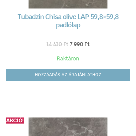
Tubadzin Chisa olive LAP 59,8×59,8
padlólap
14 430
Ft
7 990
Ft
Raktáron
HOZZÁADÁS AZ ÁRAJÁNLATHOZ
AKCIÓ!