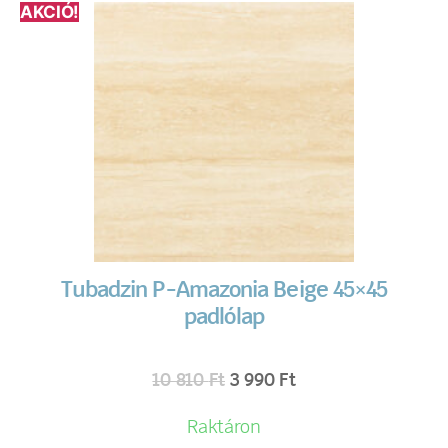
AKCIÓ!
Tubadzin P-Amazonia Beige 45×45
padlólap
10 810
Ft
3 990
Ft
Raktáron