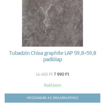
Tubadzin Chisa graphite LAP 59,8×59,8
padlólap
14 430
Ft
7 990
Ft
Raktáron
HOZZÁADÁS AZ ÁRAJÁNLATHOZ