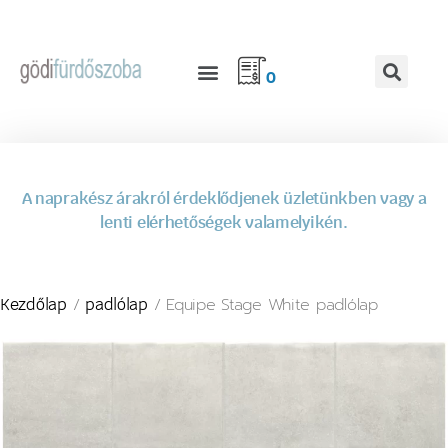
0
A naprakész árakról érdeklődjenek üzletünkben vagy a
lenti elérhetőségek valamelyikén.
/
/ Equipe Stage White padlólap
Kezdőlap
padlólap