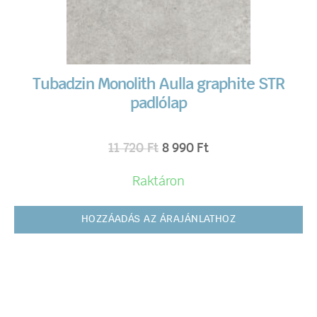
Tubadzin Monolith Aulla graphite STR
padlólap
11 720
Ft
8 990
Ft
Raktáron
HOZZÁADÁS AZ ÁRAJÁNLATHOZ