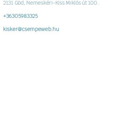
2131 Göd, Nemeskéri-Kiss Miklós út 100.
+36305983325
kisker@csempeweb.hu