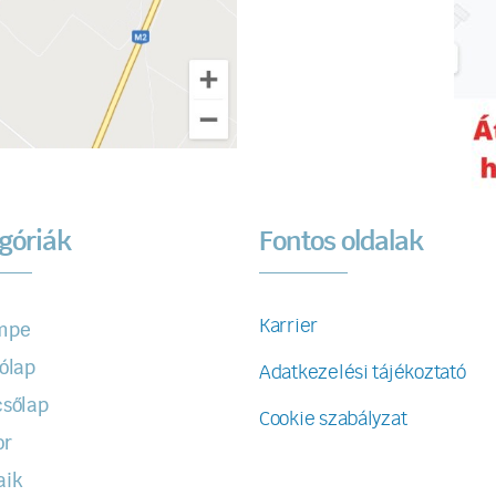
góriák
Fontos oldalak
Karrier
mpe
ólap
Adatkezelési tájékoztató
sőlap
Cookie szabályzat
or
aik