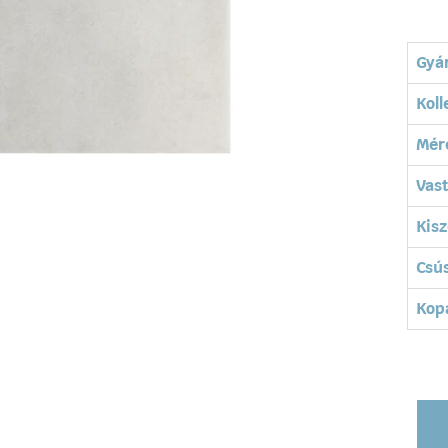
Gyá
Koll
Mér
Vas
Kisz
Csú
Kopá