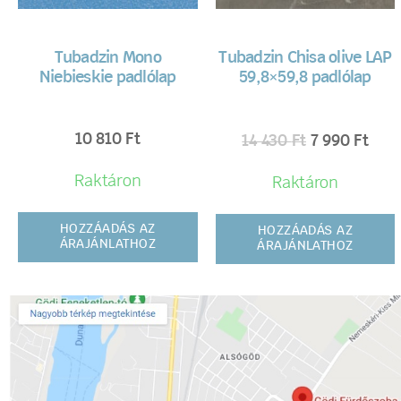
Tubadzin Mono
Tubadzin Chisa olive LAP
Niebieskie padlólap
59,8×59,8 padlólap
10 810
Ft
14 430
Ft
7 990
Ft
Raktáron
Raktáron
HOZZÁADÁS AZ
HOZZÁADÁS AZ
ÁRAJÁNLATHOZ
ÁRAJÁNLATHOZ