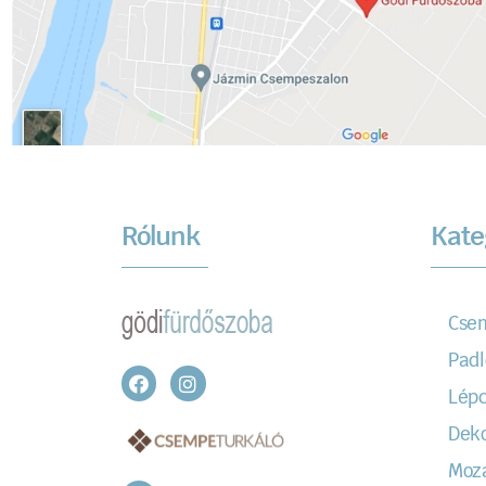
Rólunk
Kate
Cse
Padl
Lépc
Dek
Moz