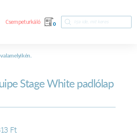
Csempeturkáló
0
 valamelyikén.
uipe Stage White padlólap
313
Ft