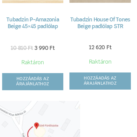
Tubadzin P-Amazonia
Tubadzin House Of Tones
Beige 45×45 padlólap
Beige padlólap STR
12 620
Ft
10 810
Ft
3 990
Ft
Raktáron
Raktáron
HOZZÁADÁS AZ
HOZZÁADÁS AZ
ÁRAJÁNLATHOZ
ÁRAJÁNLATHOZ