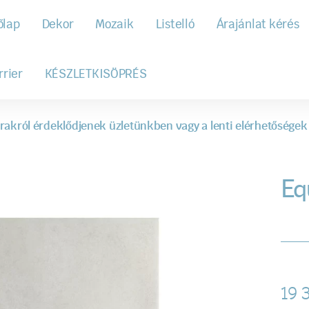
őlap
Dekor
Mozaik
Listelló
Árajánlat kérés
rrier
KÉSZLETKISÖPRÉS
rakról érdeklődjenek üzletünkben vagy a lenti elérhetőségek
Eq
19 