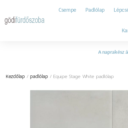
Csempe
Padlólap
Lépcs
Ka
A naprakész á
/
/ Equipe Stage White padlólap
Kezdőlap
padlólap