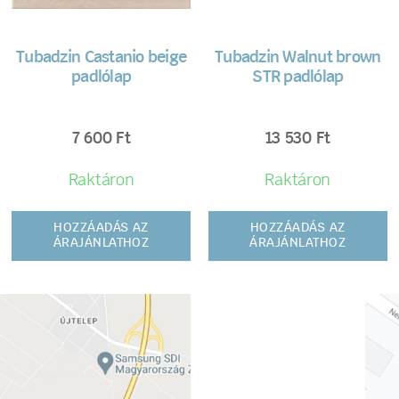
Tubadzin Castanio beige
Tubadzin Walnut brown
padlólap
STR padlólap
7 600
Ft
13 530
Ft
Raktáron
Raktáron
HOZZÁADÁS AZ
HOZZÁADÁS AZ
ÁRAJÁNLATHOZ
ÁRAJÁNLATHOZ