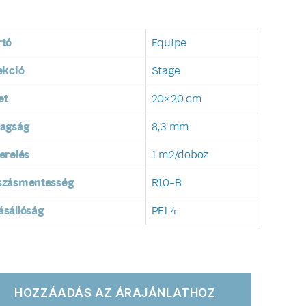
rtó
Equipe
ekció
Stage
et
20×20 cm
tagság
8,3 mm
erelés
1 m2/doboz
szásmentesség
R10-B
sállóság
PEI 4
HOZZÁADÁS AZ ÁRAJÁNLATHOZ