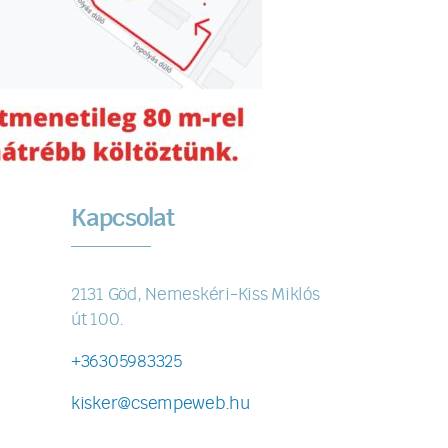
Kapcsolat
2131 Göd, Nemeskéri-Kiss Miklós
út 100.
+36305983325
kisker@csempeweb.hu