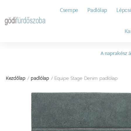
Csempe
Padlólap
Lépcs
Ka
A naprakész á
/
/ Equipe Stage Denim padlólap
Kezdőlap
padlólap