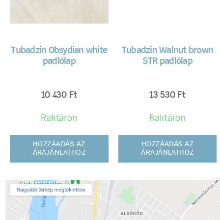
Tubadzin Obsydian white
Tubadzin Walnut brown
padlólap
STR padlólap
10 430
Ft
13 530
Ft
Raktáron
Raktáron
HOZZÁADÁS AZ
HOZZÁADÁS AZ
ÁRAJÁNLATHOZ
ÁRAJÁNLATHOZ