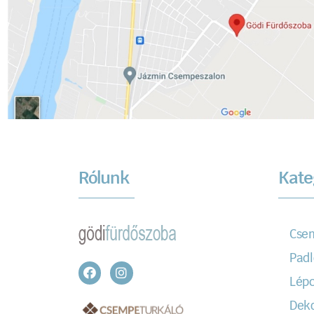
Rólunk
Kate
Cse
Padl
Lépc
Dek