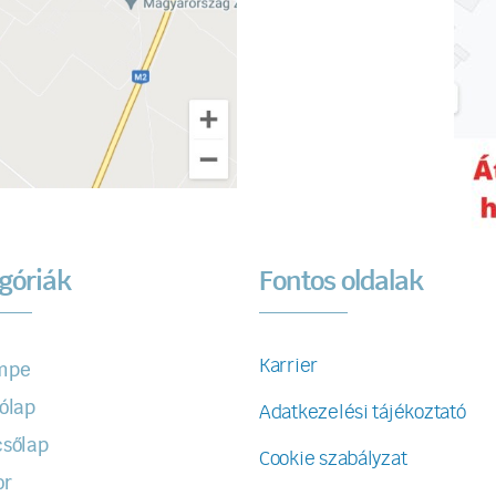
góriák
Fontos oldalak
Karrier
mpe
ólap
Adatkezelési tájékoztató
sőlap
Cookie szabályzat
or