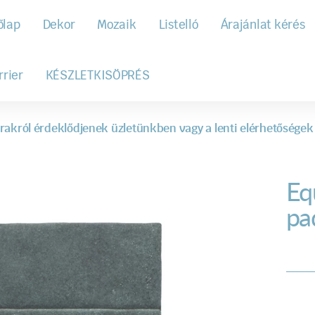
őlap
Dekor
Mozaik
Listelló
Árajánlat kérés
rrier
KÉSZLETKISÖPRÉS
rakról érdeklődjenek üzletünkben vagy a lenti elérhetőségek
Eq
pa