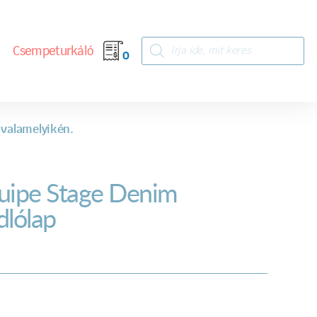
Csempeturkáló
0
 valamelyikén.
uipe Stage Denim
dlólap