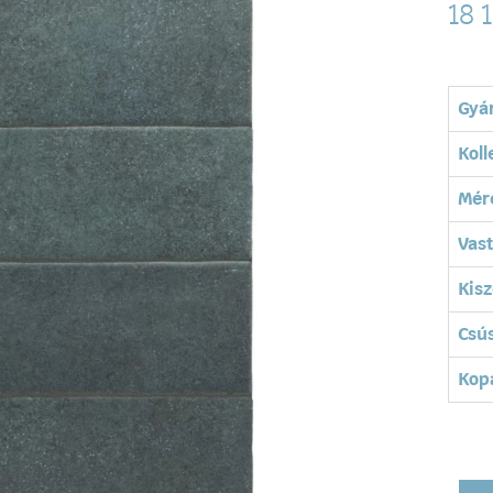
18 
Gyá
Koll
Mér
Vas
Kisz
Csú
Kopá