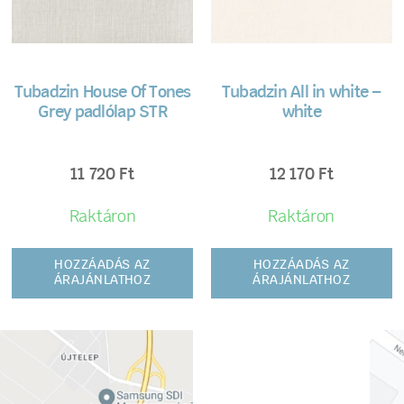
Tubadzin House Of Tones
Tubadzin All in white –
Grey padlólap STR
white
11 720
Ft
12 170
Ft
Raktáron
Raktáron
HOZZÁADÁS AZ
HOZZÁADÁS AZ
ÁRAJÁNLATHOZ
ÁRAJÁNLATHOZ