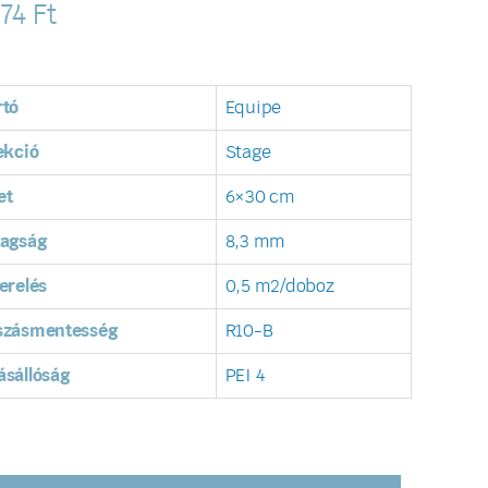
174
Ft
rtó
Equipe
ekció
Stage
et
6×30 cm
tagság
8,3 mm
erelés
0,5 m2/doboz
szásmentesség
R10-B
sállóság
PEI 4