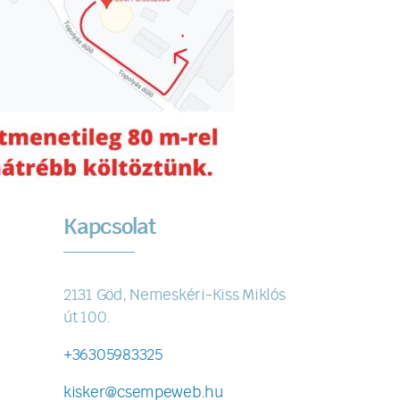
Kapcsolat
2131 Göd, Nemeskéri-Kiss Miklós
út 100.
+36305983325
kisker@csempeweb.hu