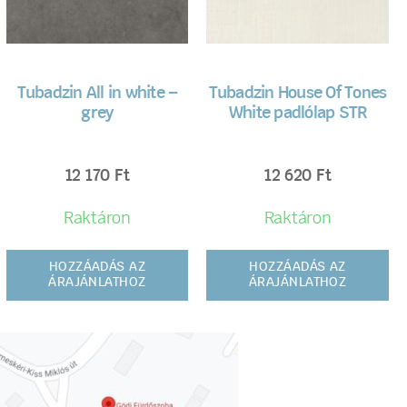
Tubadzin All in white –
Tubadzin House Of Tones
grey
White padlólap STR
12 170
Ft
12 620
Ft
Raktáron
Raktáron
HOZZÁADÁS AZ
HOZZÁADÁS AZ
ÁRAJÁNLATHOZ
ÁRAJÁNLATHOZ